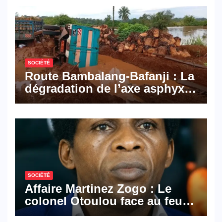
Mail, deux solutions
numériques made in
Cameroon
SOCIÉTÉ
Route Bambalang-Bafanji : La
dégradation de l’axe asphyxie
les activités économiques
SOCIÉTÉ
Affaire Martinez Zogo : Le
colonel Otoulou face au feu
croisé des avocats de la