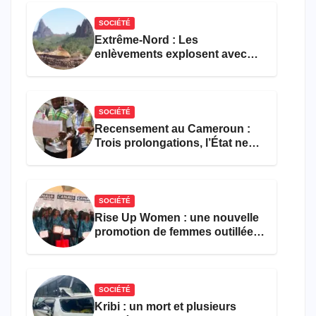
restauration
SOCIÉTÉ
Extrême-Nord : Les
enlèvements explosent avec
308 victimes en trois mois
SOCIÉTÉ
Recensement au Cameroun :
Trois prolongations, l’État ne
parvient toujours pas à achever
le comptage de la population
SOCIÉTÉ
Rise Up Women : une nouvelle
promotion de femmes outillées
pour l’emploi et
l’entrepreneuriat
SOCIÉTÉ
Kribi : un mort et plusieurs