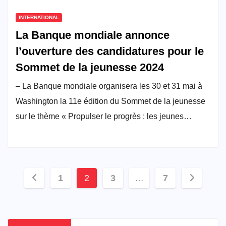
INTERNATIONAL
La Banque mondiale annonce
l’ouverture des candidatures pour le
Sommet de la jeunesse 2024
– La Banque mondiale organisera les 30 et 31 mai à
Washington la 11e édition du Sommet de la jeunesse
sur le thème « Propulser le progrès : les jeunes…
Pagination
1
2
3
…
7
des
publications