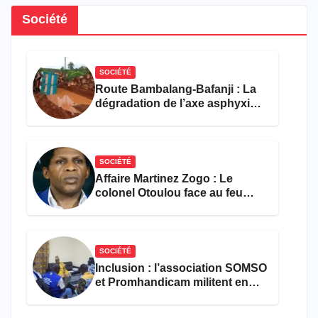
Société
SOCIÉTÉ
Route Bambalang-Bafanji : La
dégradation de l’axe asphyxie
les activités économiques
SOCIÉTÉ
Affaire Martinez Zogo : Le
colonel Otoulou face au feu
croisé des avocats de la
défense
SOCIÉTÉ
Inclusion : l’association SOMSO
et Promhandicam militent en
faveur d’une réforme des
formations en hôtellerie-