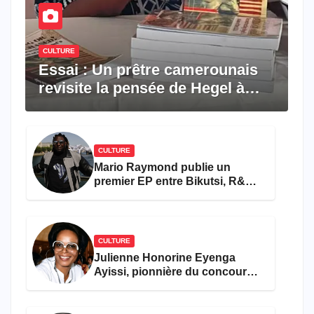
CULTURE
Essai : Un prêtre camerounais
revisite la pensée de Hegel à
travers le rêve américain
CULTURE
Mario Raymond publie un
premier EP entre Bikutsi, R&B
et pop française
CULTURE
Julienne Honorine Eyenga
Ayissi, pionnière du concours
Miss Cameroun, est décédée