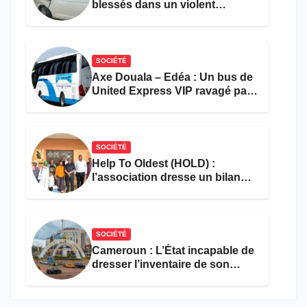
blessés dans un violent
accident près du port
SOCIÉTÉ
Axe Douala – Edéa : Un bus de
United Express VIP ravagé par
les flammes à Missole
SOCIÉTÉ
Help To Oldest (HOLD) :
l’association dresse un bilan
encourageant au premier
semestre de 2026
SOCIÉTÉ
Cameroun : L’État incapable de
dresser l’inventaire de son
propre patrimoine