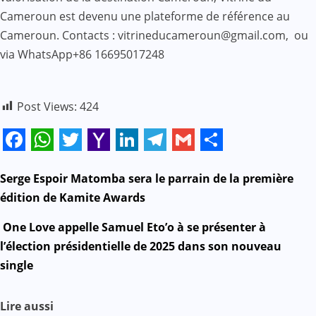
Cameroun est devenu une plateforme de référence au
Cameroun. Contacts : vitrineducameroun@gmail.com, ou
via WhatsApp+86 16695017248
Post Views:
424
Facebook
WhatsApp
Twitter
Yahoo
LinkedIn
Telegram
Gmail
Share
Mail
N
Serge Espoir Matomba sera le parrain de la première
édition de Kamite Awards
a
One Love appelle Samuel Eto’o à se présenter à
v
l’élection présidentielle de 2025 dans son nouveau
single
i
g
Lire aussi