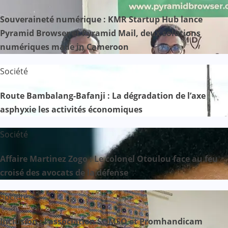
Souveraineté numérique : KMR Startup Hub lance
Pyramid Browser et Pyramid Mail, deux solutions
numériques made in Cameroon
Société
Route Bambalang-Bafanji : La dégradation de l’axe
asphyxie les activités économiques
Société
Affaire Martinez Zogo : Le colonel Otoulou face au feu
croisé des avocats de la défense
Société
Inclusion : l’association SOMSO et Promhandicam