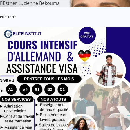
Esther Lucienne Bekouma
t
PUBLICITE
i
c
l
e