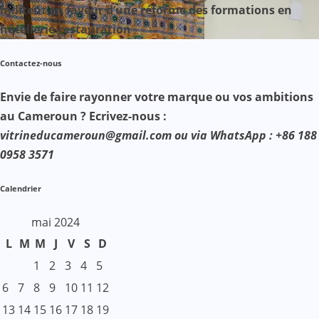
militent en faveur d’une réforme des formations en
hôtellerie-restauration
Contactez-nous
Envie de faire rayonner votre marque ou vos ambitions
au Cameroun ? Ecrivez-nous :
vitrineducameroun@gmail.com ou via WhatsApp : +86 188
0958 3571
Calendrier
mai 2024
L
M
M
J
V
S
D
1
2
3
4
5
6
7
8
9
10
11
12
13
14
15
16
17
18
19