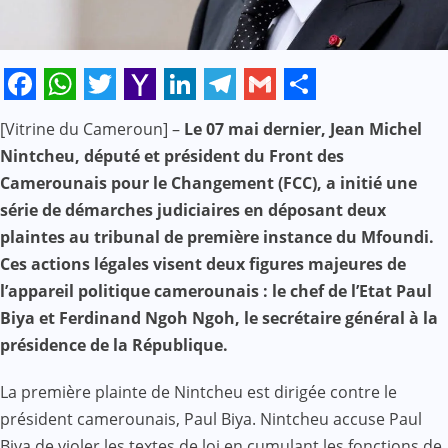
Facebook
WhatsApp
Twitter
Yahoo
LinkedIn
Telegram
Gmail
Share
[Vitrine du Cameroun] –
Le 07 mai dernier, Jean Michel
Mail
Nintcheu, député et président du Front des
Camerounais pour le Changement (FCC), a initié une
série de démarches judiciaires en déposant deux
plaintes au tribunal de première instance du Mfoundi.
Ces actions légales visent deux figures majeures de
l’appareil politique camerounais : le chef de l’Etat Paul
Biya et Ferdinand Ngoh Ngoh, le secrétaire général à la
présidence de la République.
La première plainte de Nintcheu est dirigée contre le
président camerounais, Paul Biya. Nintcheu accuse Paul
Biya de violer les textes de loi en cumulant les fonctions de