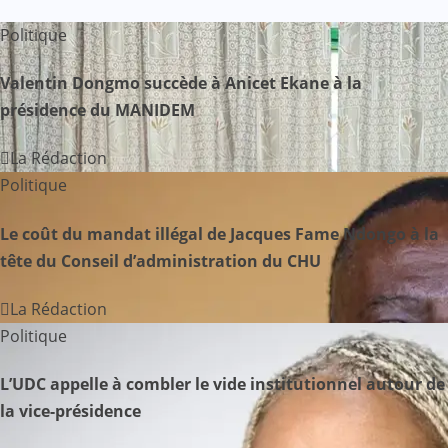
a
Politique
t
Valentin Dongmo succède à Anicet Ekane à la
i
présidence du MANIDEM
o
La Rédaction
n
Politique
d
Le coût du mandat illégal de Jacques Fame Ndongo à la
tête du Conseil d’administration du CHU
e
La Rédaction
l
Politique
’
L’UDC appelle à combler le vide institutionnel autour de
a
la vice-présidence
r