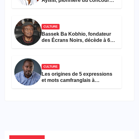
Ayissi, pionnière du concours
Miss Cameroun, est décédée
CULTURE
Bassek Ba Kobhio, fondateur
des Écrans Noirs, décède à 69
ans
CULTURE
Les origines de 5 expressions
et mots camfranglais à
connaître en 2026