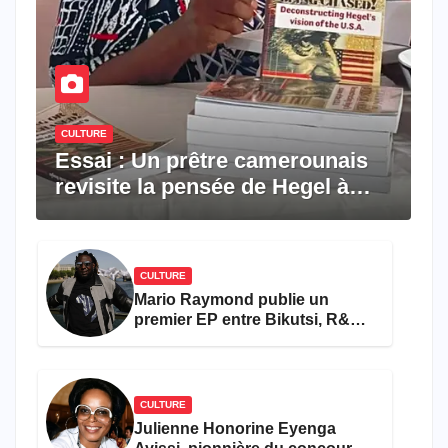
CULTURE
Essai : Un prêtre camerounais
revisite la pensée de Hegel à
travers le rêve américain
CULTURE
Mario Raymond publie un
premier EP entre Bikutsi, R&B
et pop française
CULTURE
Julienne Honorine Eyenga