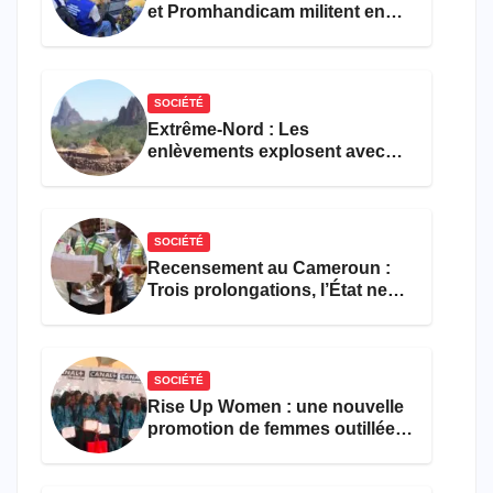
et Promhandicam militent en
faveur d’une réforme des
formations en hôtellerie-
restauration
SOCIÉTÉ
Extrême-Nord : Les
enlèvements explosent avec
308 victimes en trois mois
SOCIÉTÉ
Recensement au Cameroun :
Trois prolongations, l’État ne
parvient toujours pas à achever
le comptage de la population
SOCIÉTÉ
Rise Up Women : une nouvelle
promotion de femmes outillées
pour l’emploi et
l’entrepreneuriat