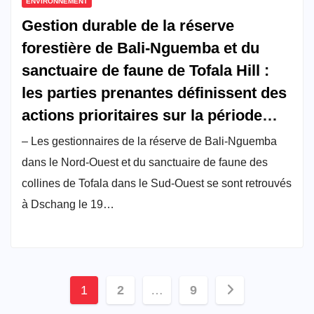
ENVIRONNEMENT
Gestion durable de la réserve
forestière de Bali-Nguemba et du
sanctuaire de faune de Tofala Hill :
les parties prenantes définissent des
actions prioritaires sur la période
d’octobre 2024 à juin 2025
– Les gestionnaires de la réserve de Bali-Nguemba
dans le Nord-Ouest et du sanctuaire de faune des
collines de Tofala dans le Sud-Ouest se sont retrouvés
à Dschang le 19…
Pagination
1
2
…
9