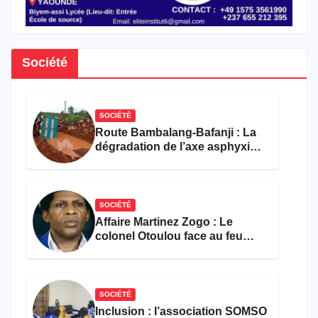
Société
SOCIÉTÉ
Route Bambalang-Bafanji : La
dégradation de l’axe asphyxie
les activités économiques
SOCIÉTÉ
Affaire Martinez Zogo : Le
colonel Otoulou face au feu
croisé des avocats de la
défense
SOCIÉTÉ
Inclusion : l’association SOMSO