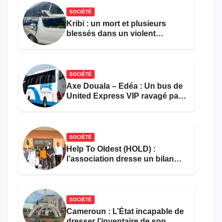
SOCIÉTÉ
Kribi : un mort et plusieurs
blessés dans un violent
accident près du port
SOCIÉTÉ
Axe Douala – Edéa : Un bus de
United Express VIP ravagé par
les flammes à Missole
SOCIÉTÉ
Help To Oldest (HOLD) :
l’association dresse un bilan
encourageant au premier
semestre de 2026
SOCIÉTÉ
Cameroun : L’État incapable de
dresser l’inventaire de son