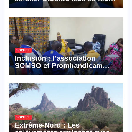
croisé des avocats de la
défense
SOCIÉTÉ
Inclusion : l’association
SOMSO et Promhandicam
militent en faveur d’une
réforme des formations en
hôtellerie-restauration
SOCIÉTÉ
Extrême-Nord : Les