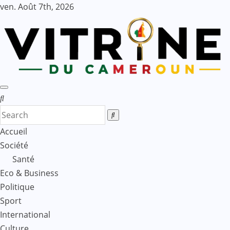
Skip
ven. Août 7th, 2026
to
content
Accueil
Société
Santé
Eco & Business
Politique
Sport
International
Culture