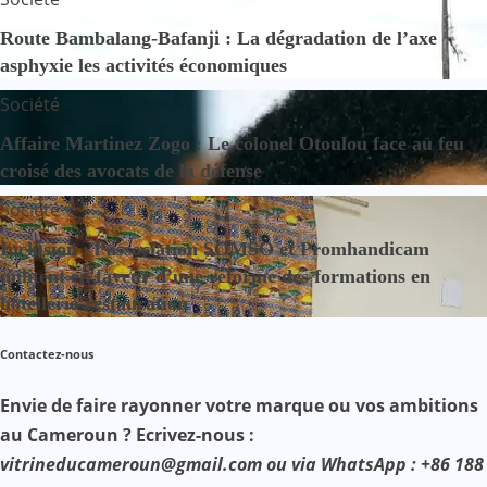
Route Bambalang-Bafanji : La dégradation de l’axe
asphyxie les activités économiques
Société
Affaire Martinez Zogo : Le colonel Otoulou face au feu
croisé des avocats de la défense
Société
Inclusion : l’association SOMSO et Promhandicam
militent en faveur d’une réforme des formations en
hôtellerie-restauration
Contactez-nous
Envie de faire rayonner votre marque ou vos ambitions
au Cameroun ? Ecrivez-nous :
vitrineducameroun@gmail.com ou via WhatsApp : +86 188