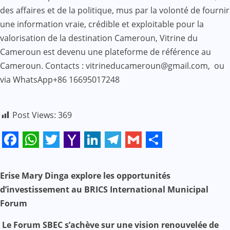
des affaires et de la politique, mus par la volonté de fournir
une information vraie, crédible et exploitable pour la
valorisation de la destination Cameroun, Vitrine du
Cameroun est devenu une plateforme de référence au
Cameroun. Contacts : vitrineducameroun@gmail.com, ou
via WhatsApp+86 16695017248
Post Views:
369
Facebook
WhatsApp
Twitter
Yahoo
LinkedIn
Telegram
Gmail
Share
Mail
N
Erise Mary Dinga explore les opportunités
d’investissement au BRICS International Municipal
a
Forum
v
Le Forum SBEC s’achève sur une vision renouvelée de