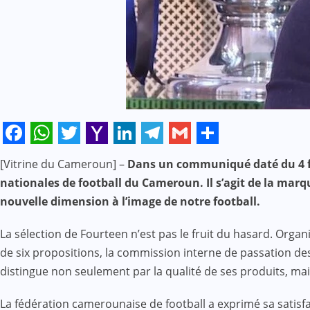
Facebook
WhatsApp
Twitter
Yahoo
LinkedIn
Telegram
Gmail
Share
[Vitrine du Cameroun] –
Dans un communiqué daté du 4 fév
Mail
nationales de football du Cameroun. Il s’agit de la mar
nouvelle dimension à l’image de notre football.
La sélection de Fourteen n’est pas le fruit du hasard. Organ
de six propositions, la commission interne de passation des
distingue non seulement par la qualité de ses produits, ma
La fédération camerounaise de football a exprimé sa satis