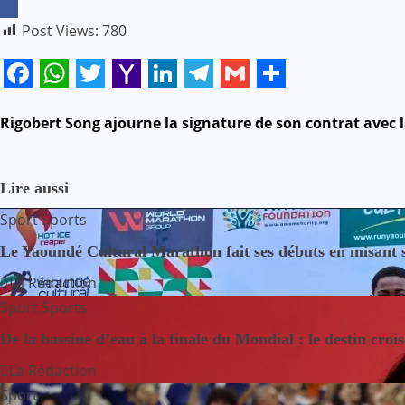
Post Views:
780
Facebook
WhatsApp
Twitter
Yahoo
LinkedIn
Telegram
Gmail
Share
Mail
N
Rigobert Song ajourne la signature de son contrat avec l
a
Lire aussi
v
Sport
Sports
i
Le Yaoundé Cultural Marathon fait ses débuts en misant sur
g
La Rédaction
Sport
Sports
a
De la bassine d’eau à la finale du Mondial : le destin croi
t
La Rédaction
i
Sport