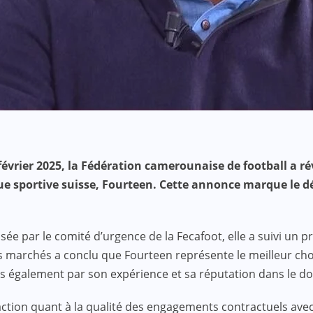
rier 2025, la Fédération camerounaise de football a rév
que sportive suisse, Fourteen. Cette annonce marque le 
isée par le comité d’urgence de la Fecafoot, elle a suivi un 
 marchés a conclu que Fourteen représente le meilleur choix
is également par son expérience et sa réputation dans le d
faction quant à la qualité des engagements contractuels av