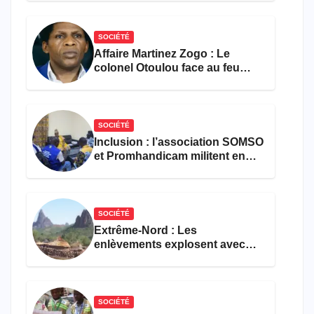
SOCIÉTÉ
Affaire Martinez Zogo : Le
colonel Otoulou face au feu
croisé des avocats de la
défense
SOCIÉTÉ
Inclusion : l’association SOMSO
et Promhandicam militent en
faveur d’une réforme des
formations en hôtellerie-
restauration
SOCIÉTÉ
Extrême-Nord : Les
enlèvements explosent avec
308 victimes en trois mois
SOCIÉTÉ