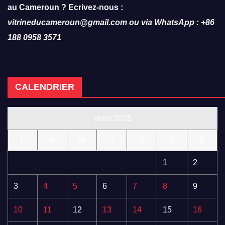
au Cameroun ? Ecrivez-nous :
vitrineducameroun@gmail.com ou via WhatsApp : +86
188 0958 3571
CALENDRIER
mars 2025
L
M
M
J
V
S
D
1
2
3
4
5
6
7
8
9
10
11
12
13
14
15
16