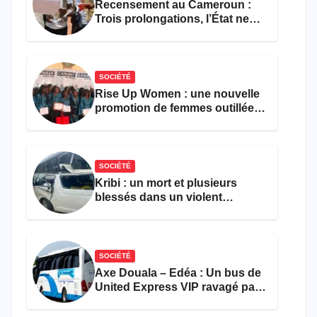
Recensement au Cameroun :
Trois prolongations, l’État ne
parvient toujours pas à achever
le comptage de la population
SOCIÉTÉ
Rise Up Women : une nouvelle
promotion de femmes outillées
pour l’emploi et
l’entrepreneuriat
SOCIÉTÉ
Kribi : un mort et plusieurs
blessés dans un violent
accident près du port
SOCIÉTÉ
Axe Douala – Edéa : Un bus de
United Express VIP ravagé par
les flammes à Missole