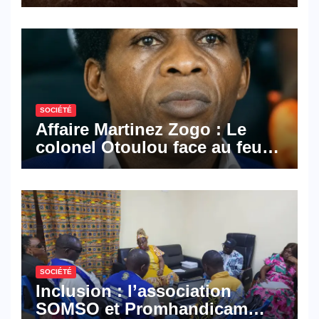
les activités économiques
SOCIÉTÉ
Affaire Martinez Zogo : Le
colonel Otoulou face au feu
croisé des avocats de la
défense
SOCIÉTÉ
Inclusion : l’association
SOMSO et Promhandicam