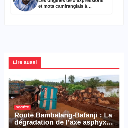
Les origines de 5 expressions
et mots camfranglais à
connaître en 2026
Lire aussi
SOCIÉTÉ
Route Bambalang-Bafanji : La
dégradation de l’axe asphyxie