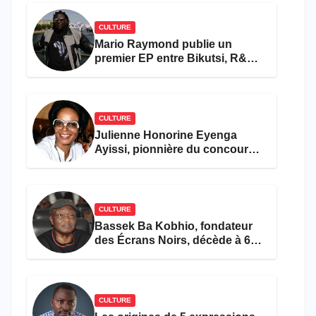
CULTURE
Mario Raymond publie un
premier EP entre Bikutsi, R&B
et pop française
CULTURE
Julienne Honorine Eyenga
Ayissi, pionnière du concours
Miss Cameroun, est décédée
CULTURE
Bassek Ba Kobhio, fondateur
des Écrans Noirs, décède à 69
ans
CULTURE