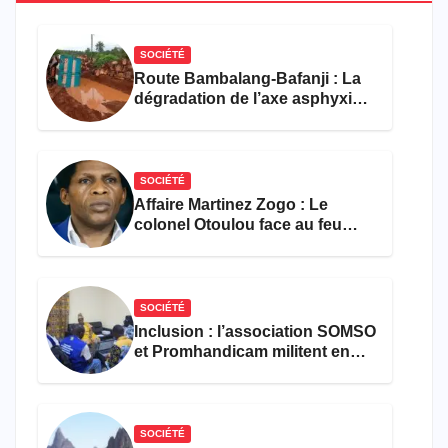
SOCIÉTÉ
Route Bambalang-Bafanji : La
dégradation de l’axe asphyxie
les activités économiques
SOCIÉTÉ
Affaire Martinez Zogo : Le
colonel Otoulou face au feu
croisé des avocats de la
défense
SOCIÉTÉ
Inclusion : l’association SOMSO
et Promhandicam militent en
faveur d’une réforme des
formations en hôtellerie-
restauration
SOCIÉTÉ