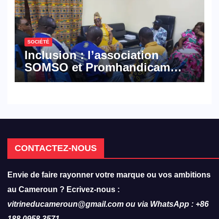
SOCIÉTÉ
Inclusion : l’association
SOMSO et Promhandicam
militent en faveur d’une
réforme des formations en
hôtellerie-restauration
CONTACTEZ-NOUS
Envie de faire rayonner votre marque ou vos ambitions
au Cameroun ? Ecrivez-nous :
vitrineducameroun@gmail.com ou via WhatsApp : +86
188 0958 3571