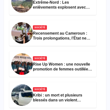
Extrême-Nord : Les
enlèvements explosent avec
308 victimes en trois mois
SOCIÉTÉ
Recensement au Cameroun :
Trois prolongations, l’État ne
parvient toujours pas à achever
le comptage de la population
SOCIÉTÉ
Rise Up Women : une nouvelle
promotion de femmes outillées
pour l’emploi et
l’entrepreneuriat
SOCIÉTÉ
Kribi : un mort et plusieurs
blessés dans un violent
accident près du port