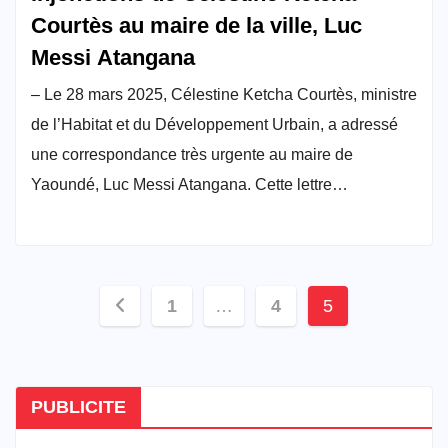
Courtès au maire de la ville, Luc
Messi Atangana
– Le 28 mars 2025, Célestine Ketcha Courtès, ministre
de l’Habitat et du Développement Urbain, a adressé
une correspondance très urgente au maire de
Yaoundé, Luc Messi Atangana. Cette lettre…
Pagination
1
…
4
5
des
publications
PUBLICITE