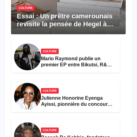
CULTURE
Essai : Un prêtre camerounais
revisite la pensée de Hegel à
travers le rêve américain
CULTURE
Mario Raymond publie un
premier EP entre Bikutsi, R&B
et pop française
CULTURE
Julienne Honorine Eyenga
Ayissi, pionnière du concours
Miss Cameroun, est décédée
CULTURE