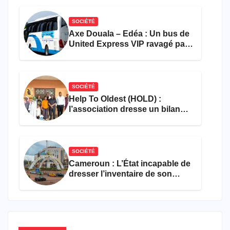
SOCIÉTÉ
Axe Douala – Edéa : Un bus de
United Express VIP ravagé par
les flammes à Missole
SOCIÉTÉ
Help To Oldest (HOLD) :
l’association dresse un bilan
encourageant au premier
semestre de 2026
SOCIÉTÉ
Cameroun : L’État incapable de
dresser l’inventaire de son
propre patrimoine