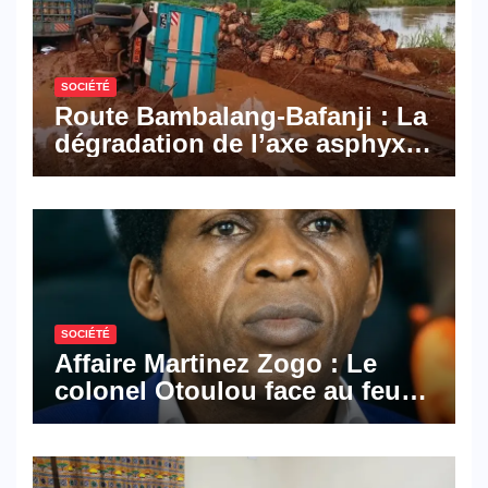
Cameroon
SOCIÉTÉ
Route Bambalang-Bafanji : La
dégradation de l’axe asphyxie
les activités économiques
SOCIÉTÉ
Affaire Martinez Zogo : Le
colonel Otoulou face au feu
croisé des avocats de la
défense