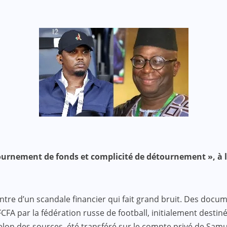
tournement de fonds et complicité de détournement », à l
ntre d’un scandale financier qui fait grand bruit. Des docu
CFA par la fédération russe de football, initialement destin
lon des sources, été transféré sur le compte privé de Samue