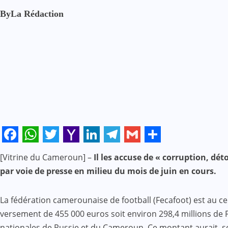
By
La Rédaction
Facebook
WhatsApp
Twitter
Yahoo
LinkedIn
Telegram
Gmail
Share
[Vitrine du Cameroun] –
Il les accuse de « corruption, dé
Mail
par voie de presse en milieu du mois de juin en cours.
La fédération camerounaise de football (Fecafoot) est au ce
versement de 455 000 euros soit environ 298,4 millions de F
nationales de Russie et du Cameroun. Ce montant aurait, se