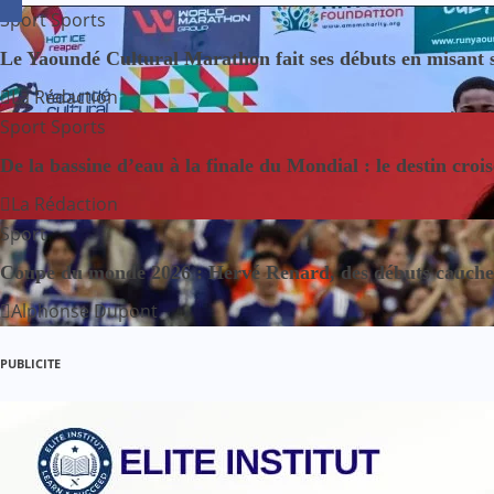
v
Sport
Sports
i
Le Yaoundé Cultural Marathon fait ses débuts en misant sur
g
La Rédaction
Sport
Sports
a
De la bassine d’eau à la finale du Mondial : le destin croi
t
La Rédaction
i
Sport
o
Coupe du monde 2026 : Hervé Renard, des débuts cauchem
Alphonse Dupont
n
d
PUBLICITE
e
l