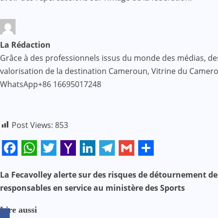
La Rédaction
Grâce à des professionnels issus du monde des médias, des af
valorisation de la destination Cameroun, Vitrine du Came
WhatsApp+86 16695017248
Post Views:
853
Facebook
WhatsApp
Twitter
Yahoo
LinkedIn
Telegram
Gmail
Share
Mail
La Fecavolley alerte sur des risques de détournement de
N
responsables en service au ministère des Sports
a
Lire aussi