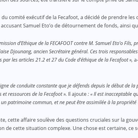
u comité exécutif de la Fecafoot, a décidé de prendre les c
n, accusant Samuel Eto’o de détournement de fonds, ainsi q
mmission d’Ethique de la FECAFOOT contre M. Samuel Eto’o Fils, p
laise Djounang, ancien Secrétaire général. Ces trois responsable
par les articles 21.2 et 27 du Code d’éthique de la Fecafoot »,
a-
 ligne de conduite constante que je défends depuis le début de la 
s et ressources de la Fecafoot ».
Il ajoute
: « Il est inacceptable 
 un patrimoine commun, et ne peut être assimilée à la propriété 
te, cette affaire soulève des questions cruciales sur la gou
n de cette situation complexe. Une chose est certaine, ce sc