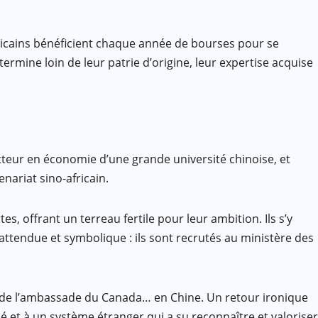
 africains bénéficient chaque année de bourses pour se
ermine loin de leur patrie d’origine, leur expertise acquise
cteur en économie d’une grande université chinoise, et
nariat sino-africain.
, offrant un terreau fertile pour leur ambition. Ils s’y
attendue et symbolique : ils sont recrutés au ministère des
e de l’ambassade du Canada… en Chine. Un retour ironique
rné et à un système étranger qui a su reconnaître et valoriser