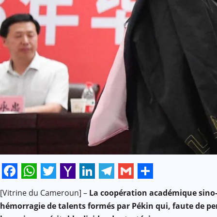
Facebook
WhatsApp
Twitter
Yahoo
LinkedIn
Telegram
Gmail
Share
[Vitrine du Cameroun] –
La coopération académique sino-a
Mail
hémorragie de talents formés par Pékin qui, faute de per