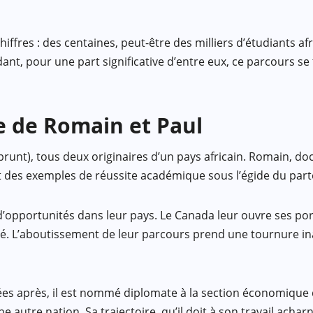
 chiffres : des centaines, peut-être des milliers d’étudiants
nt, pour une part significative d’entre eux, ce parcours se t
re de Romain et Paul
runt), tous deux originaires d’un pays africain. Romain, do
nt des exemples de réussite académique sous l’égide du parte
’opportunités dans leur pays. Le Canada leur ouvre ses portes
eté. L’aboutissement de leur parcours prend une tournure in
nées après, il est nommé diplomate à la section économiqu
ne autre nation. Sa trajectoire, qu’il doit à son travail acha