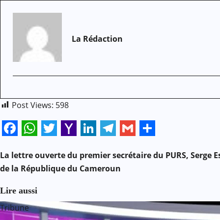
La Rédaction
Post Views:
598
Facebook
WhatsApp
Twitter
Yahoo
LinkedIn
Telegram
Gmail
Share
N
Mail
La lettre ouverte du premier secrétaire du PURS, Serge 
de la République du Cameroun
a
Lire aussi
v
Tribune