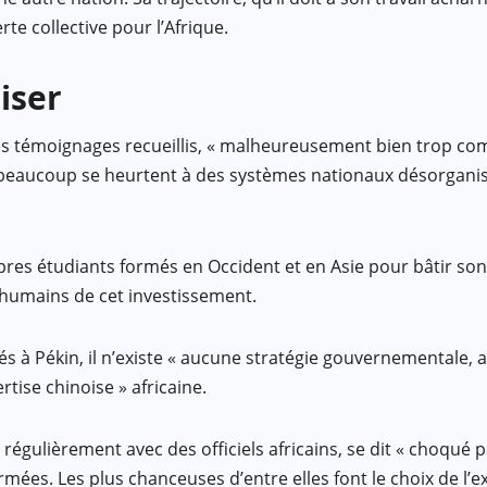
rte collective pour l’Afrique.
iser
lon les témoignages recueillis, « malheureusement bien trop
beaucoup se heurtent à des systèmes nationaux désorganisés
pres étudiants formés en Occident et en Asie pour bâtir son
s humains de cet investissement.
yés à Pékin, il n’existe « aucune stratégie gouvernementale, 
tise chinoise » africaine.
égulièrement avec des officiels africains, se dit « choqué par
ormées. Les plus chanceuses d’entre elles font le choix de l