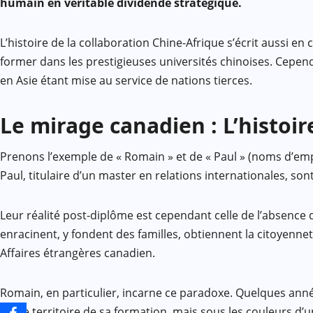
humain en véritable dividende stratégique.
L’histoire de la collaboration Chine-Afrique s’écrit aussi en
former dans les prestigieuses universités chinoises. Cependa
en Asie étant mise au service de nations tierces.
Le mirage canadien : L’histoi
Prenons l’exemple de « Romain » et de « Paul » (noms d’emp
Paul, titulaire d’un master en relations internationales, so
Leur réalité post-diplôme est cependant celle de l’absence d
enracinent, y fondent des familles, obtiennent la citoyenn
Affaires étrangères canadien.
Romain, en particulier, incarne ce paradoxe. Quelques an
sur le territoire de sa formation, mais sous les couleurs d’u