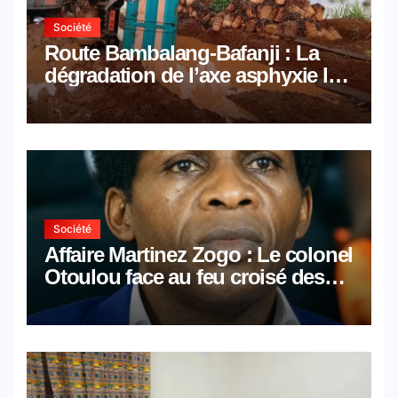
Société
Route Bambalang-Bafanji : La
dégradation de l’axe asphyxie les
activités économiques
Société
Affaire Martinez Zogo : Le colonel
Otoulou face au feu croisé des
avocats de la défense