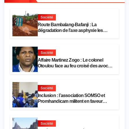
Société
Route Bambalang-Bafanji : La
dégradation de l’axe asphyxie les
activités économiques
Société
Affaire Martinez Zogo : Le colonel
Otoulou face au feu croisé des avocats
de la défense
Société
Inclusion : l’association SOMSO et
Promhandicam militent en faveur
d’une réforme des formations en
hôtellerie-restauration
Société