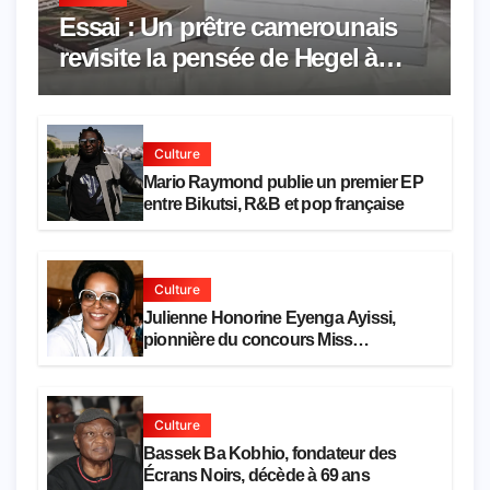
Essai : Un prêtre camerounais
revisite la pensée de Hegel à
travers le rêve américain
Culture
Mario Raymond publie un premier EP
entre Bikutsi, R&B et pop française
Culture
Julienne Honorine Eyenga Ayissi,
pionnière du concours Miss
Cameroun, est décédée
Culture
Bassek Ba Kobhio, fondateur des
Écrans Noirs, décède à 69 ans