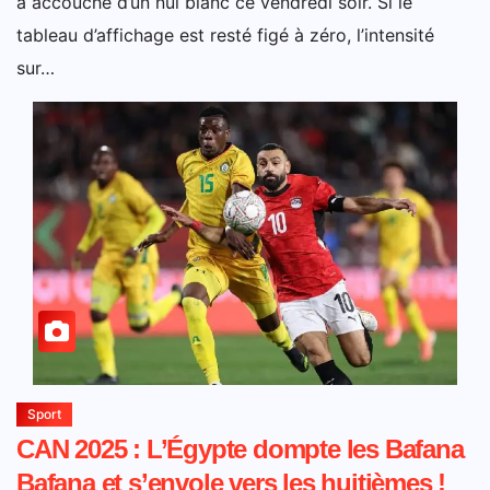
a accouché d’un nul blanc ce vendredi soir. Si le
tableau d’affichage est resté figé à zéro, l’intensité
sur…
Sport
CAN 2025 : L’Égypte dompte les Bafana
Bafana et s’envole vers les huitièmes !