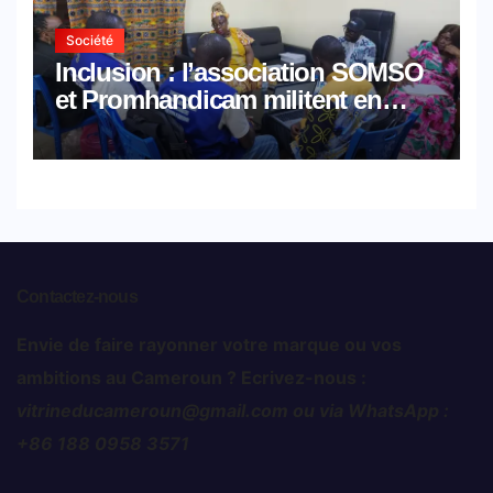
Société
Inclusion : l’association SOMSO
et Promhandicam militent en
faveur d’une réforme des
formations en hôtellerie-
restauration
Contactez-nous
Envie de faire rayonner votre marque ou vos
ambitions au Cameroun ? Ecrivez-nous :
vitrineducameroun@gmail.com ou via WhatsApp :
+86 188 0958 3571