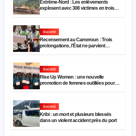
Extrême-Nord : Les enlèvements
explosent avec 308 victimes en trois
mois
Société
Recensement au Cameroun : Trois
prolongations, l’État ne parvient
toujours pas à achever le comptage de
la population
Société
Rise Up Women : une nouvelle
promotion de femmes outillées pour
l’emploi et l’entrepreneuriat
Société
Kribi : un mort et plusieurs blessés
dans un violent accident près du port