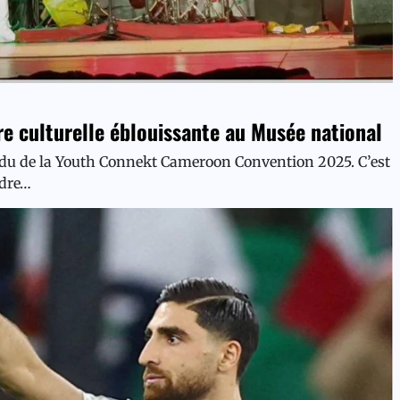
 culturelle éblouissante au Musée national
endu de la Youth Connekt Cameroon Convention 2025. C’est
adre…