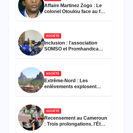
Affaire Martinez Zogo : Le
colonel Otoulou face au feu
croisé des avocats de la
défense
SOCIÉTÉ
Inclusion : l’association
SOMSO et Promhandicam
militent en faveur d’une
réforme des formations en
hôtellerie-restauration
SOCIÉTÉ
Extrême-Nord : Les
enlèvements explosent
avec 308 victimes en trois
mois
SOCIÉTÉ
Recensement au Cameroun
: Trois prolongations, l’État
ne parvient toujours pas à