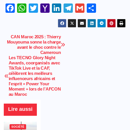
F
W
T
Y
Li
T
G
S
a
h
wi
a
n
el
m
h
c
at
tt
h
k
e
ail
ar
e
s
er
o
e
gr
e
CAN Maroc 2025 : Thierry
Navigation
Mouyouma sonne la charge
b
A
o
dI
a
avant le choc contre le
de
o
p
M
n
m
Cameroun
Les TECNO Glory Night
l’article
o
p
ail
Awards, coorganisés avec
TikTok Live et la CAF,
k
célèbrent les meilleurs
influenceurs africains et
l’esprit « Power Your
Moment » lors de l’AFCON
au Maroc
Lire aussi
SOCIÉTÉ