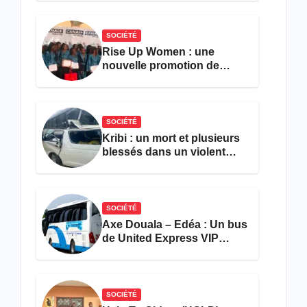
achever le comptage de la
population
SOCIÉTÉ
Rise Up Women : une
nouvelle promotion de
femmes outillées pour
l’emploi et l’entrepreneuriat
SOCIÉTÉ
Kribi : un mort et plusieurs
blessés dans un violent
accident près du port
SOCIÉTÉ
Axe Douala – Edéa : Un bus
de United Express VIP
ravagé par les flammes à
Missole
SOCIÉTÉ