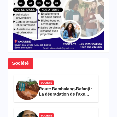
format
ions
en
hôtell
erie-
restau
ration
Société
SOCIÉTÉ
Route Bambalang-Bafanji :
La dégradation de l’axe
asphyxie les activités
économiques
SOCIÉTÉ