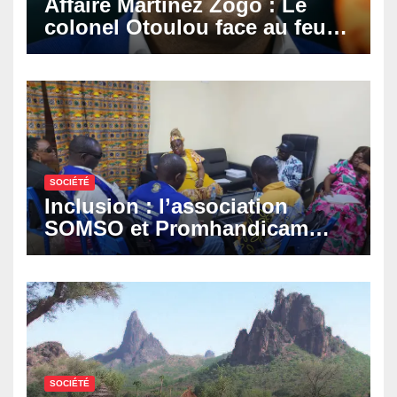
Affaire Martinez Zogo : Le
colonel Otoulou face au feu
croisé des avocats de la
défense
SOCIÉTÉ
Inclusion : l’association
SOMSO et Promhandicam
militent en faveur d’une
réforme des formations en
hôtellerie-restauration
SOCIÉTÉ