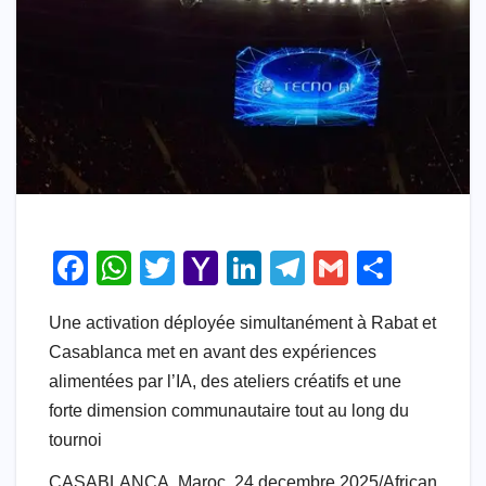
F
W
T
Y
Li
T
G
S
a
h
wi
a
n
el
m
h
Une activation déployée simultanément à Rabat et
c
at
tt
h
k
e
ail
ar
Casablanca met en avant des expériences
e
s
er
o
e
gr
e
alimentées par l’IA, des ateliers créatifs et une
b
A
o
dI
a
forte dimension communautaire tout au long du
o
p
M
n
m
tournoi
o
p
ail
CASABLANCA, Maroc, 24 decembre 2025/African