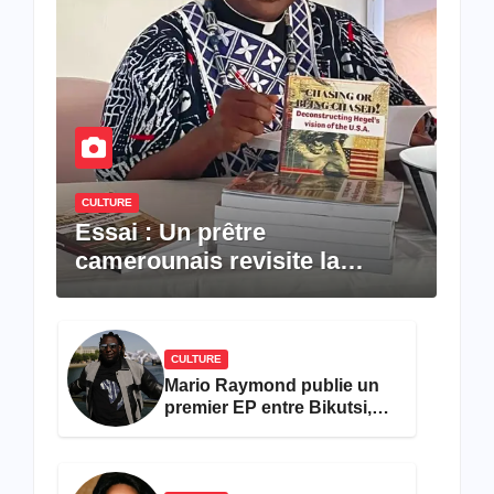
CULTURE
Essai : Un prêtre
camerounais revisite la
pensée de Hegel à travers le
rêve américain
CULTURE
Mario Raymond publie un
premier EP entre Bikutsi,
R&B et pop française