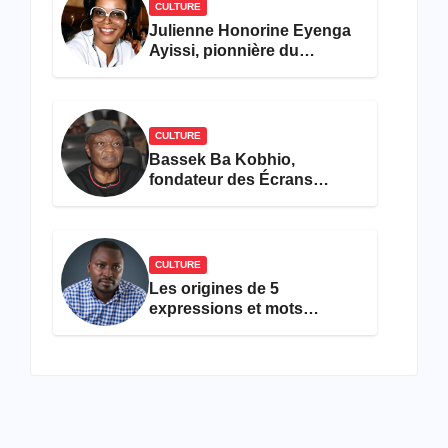
CULTURE
Julienne Honorine Eyenga
Ayissi, pionnière du
concours Miss Cameroun,
est décédée
CULTURE
Bassek Ba Kobhio,
fondateur des Écrans
Noirs, décède à 69 ans
CULTURE
Les origines de 5
expressions et mots
camfranglais à connaître en
2026