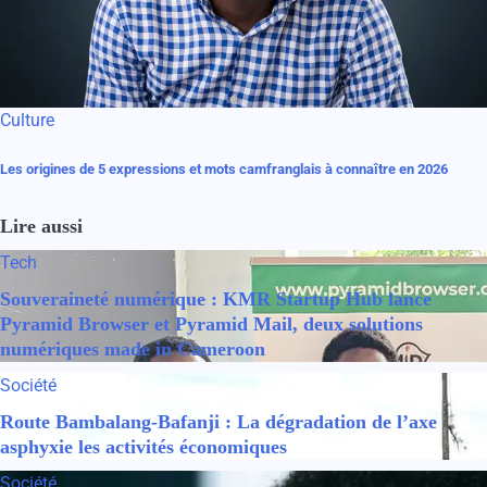
Culture
Les origines de 5 expressions et mots camfranglais à connaître en 2026
Lire aussi
Tech
Souveraineté numérique : KMR Startup Hub lance
Pyramid Browser et Pyramid Mail, deux solutions
numériques made in Cameroon
Société
Route Bambalang-Bafanji : La dégradation de l’axe
asphyxie les activités économiques
Société