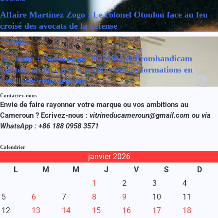
Affaire Martinez Zogo : Le colonel Otoulou face au feu
croisé des avocats de la défense
Société
Inclusion : l’association SOMSO et Promhandicam
militent en faveur d’une réforme des formations en
hôtellerie-restauration
Contactez-nous
Envie de faire rayonner votre marque ou vos ambitions au
Cameroun ? Ecrivez-nous :
vitrineducameroun@gmail.com ou via
WhatsApp : +86 188 0958 3571
Calendrier
janvier 2026
L
M
M
J
V
S
D
1
2
3
4
5
6
7
8
9
10
11
12
13
14
15
16
17
18