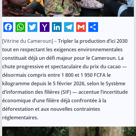
F
W
T
Y
L
T
G
S
[Vitrine du Cameroun] –
Tripler la production d’ici 2030
a
h
w
a
i
e
m
h
tout en respectant les exigences environnementales
c
a
i
h
n
l
a
a
constituait déjà un défi majeur pour le Cameroun. La
e
t
t
o
k
e
i
r
chute progressive et spectaculaire du prix du cacao —
b
s
t
o
e
g
l
e
désormais compris entre 1 800 et 1 950 FCFA le
o
A
e
M
d
r
kilogramme depuis le 5 février 2026, selon le Système
o
p
r
a
I
a
d’information des filières (SIF) — accentue l’incertitude
économique d’une filière déjà confrontée à la
k
p
i
n
m
déforestation et aux nouvelles contraintes
l
réglementaires.