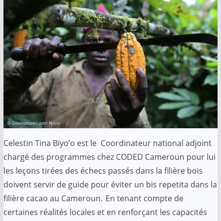
Celestin Tina Biyo’o est le Coordinateur national adjoint
chargé des programmes chez CODED Cameroun pour lui
les leçons tirées des échecs passés dans la filière bois
doivent servir de guide pour éviter un bis repetita dans la
filière cacao au Cameroun. En tenant compte de
certaines réalités locales et en renforçant les capacités