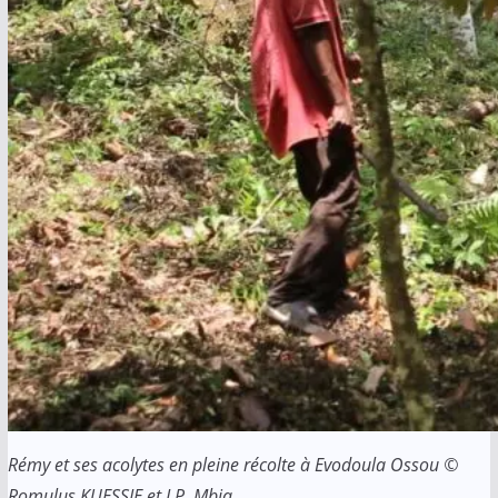
Rémy et ses acolytes en pleine récolte à Evodoula Ossou ©
Romulus KUESSIE et J.P. Mbia