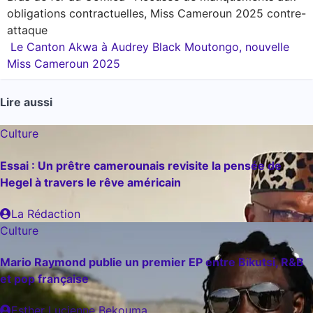
obligations contractuelles, Miss Cameroun 2025 contre-
de
attaque
l’article
Le Canton Akwa à Audrey Black Moutongo, nouvelle
Miss Cameroun 2025
Lire aussi
Culture
Essai : Un prêtre camerounais revisite la pensée de
Hegel à travers le rêve américain
La Rédaction
Culture
Mario Raymond publie un premier EP entre Bikutsi, R&B
et pop française
Esther Lucienne Bekouma