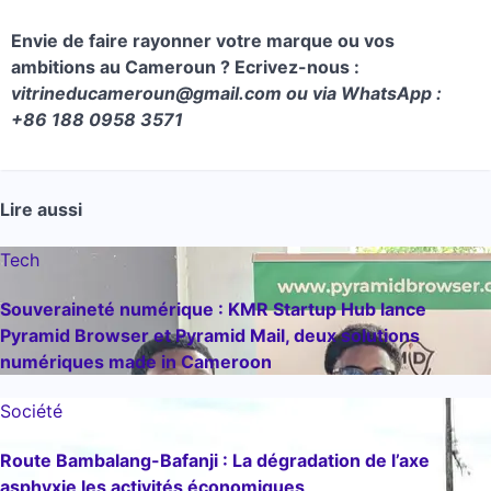
Envie de faire rayonner votre marque ou vos
ambitions au Cameroun ? Ecrivez-nous :
vitrineducameroun@gmail.com ou via WhatsApp :
+86 188 0958 3571
Lire aussi
Tech
Souveraineté numérique : KMR Startup Hub lance
Pyramid Browser et Pyramid Mail, deux solutions
numériques made in Cameroon
Société
Route Bambalang-Bafanji : La dégradation de l’axe
asphyxie les activités économiques