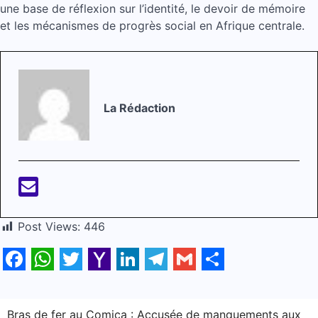
une base de réflexion sur l’identité, le devoir de mémoire
et les mécanismes de progrès social en Afrique centrale.
La Rédaction
Post Views:
446
Facebook
WhatsApp
Twitter
Yahoo
LinkedIn
Telegram
Gmail
Share
Mail
Navigation
Bras de fer au Comica : Accusée de manquements aux