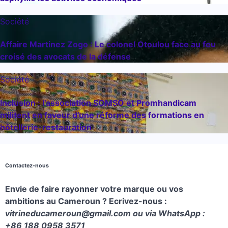
Société
Affaire Martinez Zogo : Le colonel Otoulou face au feu
croisé des avocats de la défense
Société
Inclusion : l’association SOMSO et Promhandicam
militent en faveur d’une réforme des formations en
hôtellerie-restauration
Contactez-nous
Envie de faire rayonner votre marque ou vos
ambitions au Cameroun ? Ecrivez-nous :
vitrineducameroun@gmail.com ou via WhatsApp :
+86 188 0958 3571