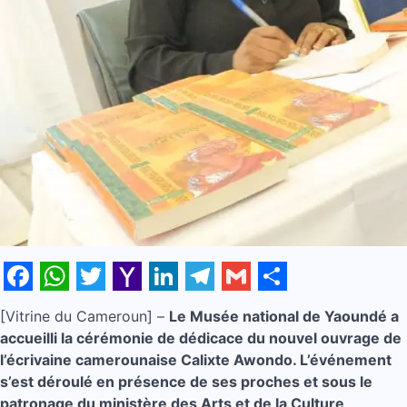
Facebook
WhatsApp
Twitter
Yahoo
LinkedIn
Telegram
Gmail
Share
[Vitrine du Cameroun] –
Le Musée national de Yaoundé a
Mail
accueilli la cérémonie de dédicace du nouvel ouvrage de
l’écrivaine camerounaise Calixte Awondo. L’événement
s’est déroulé en présence de ses proches et sous le
patronage du ministère des Arts et de la Culture,