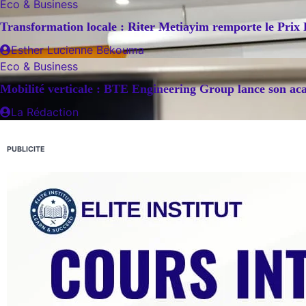
Eco & Business
Transformation locale : Riter Metiayim remporte le Prix
Esther Lucienne Bekouma
Eco & Business
Mobilité verticale : BTE Engineering Group lance son aca
La Rédaction
PUBLICITE