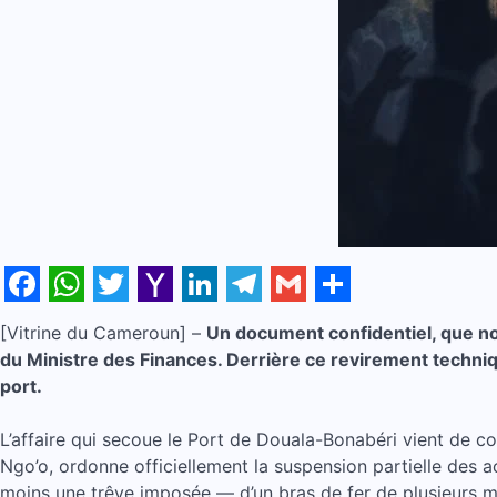
Facebook
WhatsApp
Twitter
Yahoo
LinkedIn
Telegram
Gmail
Share
[Vitrine du Cameroun] –
Un document confidentiel, que no
Mail
du Ministre des Finances. Derrière ce revirement techni
port.
L’affaire qui secoue le Port de Douala-Bonabéri vient de c
Ngo’o, ordonne officiellement la suspension partielle des a
moins une trêve imposée — d’un bras de fer de plusieurs moi