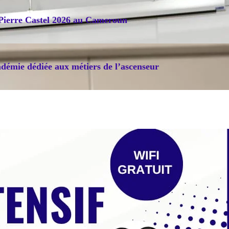
 Pierre Castel 2026 au Cameroun
démie dédiée aux métiers de l’ascenseur