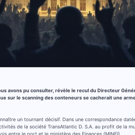
us avons pu consulter, révèle le recul du Directeur Géné
que sur le scanning des conteneurs se cacherait une arme
onnaître un tournant décisif. Dans une correspondance daté
ctivités de la société TransAtlantic D. S.A. au profit de la
s entre le port et le ministère des Finances (MINFI).