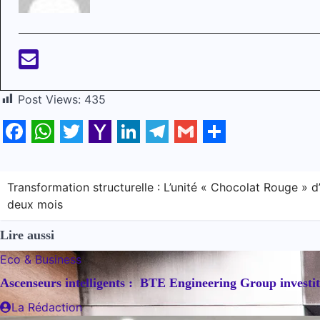
Post Views:
435
Facebook
WhatsApp
Twitter
Yahoo
LinkedIn
Telegram
Gmail
Share
Mail
Navigation
Transformation structurelle : L’unité « Chocolat Rouge » 
deux mois
de
l’article
Lire aussi
Eco & Business
Ascenseurs intelligents : BTE Engineering Group investit 1
La Rédaction