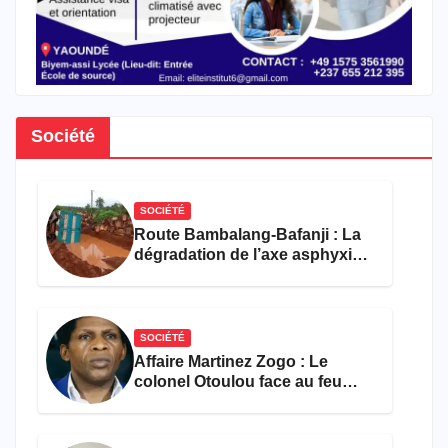
Société
SOCIÉTÉ
Route Bambalang-Bafanji : La
dégradation de l’axe asphyxie
les activités économiques
SOCIÉTÉ
Affaire Martinez Zogo : Le
colonel Otoulou face au feu
croisé des avocats de la
défense