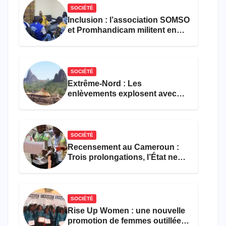
SOCIÉTÉ
Inclusion : l’association SOMSO
et Promhandicam militent en
faveur d’une réforme des
formations en hôtellerie-
restauration
SOCIÉTÉ
Extrême-Nord : Les
enlèvements explosent avec
308 victimes en trois mois
SOCIÉTÉ
Recensement au Cameroun :
Trois prolongations, l’État ne
parvient toujours pas à achever
le comptage de la population
SOCIÉTÉ
Rise Up Women : une nouvelle
promotion de femmes outillées