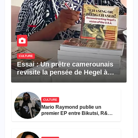
CULTURE
Essai : Un prêtre camerounais
revisite la pensée de Hegel à
travers le rêve américain
CULTURE
Mario Raymond publie un
premier EP entre Bikutsi, R&B
et pop française