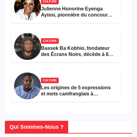
CULTURE
Julienne Honorine Eyenga
Ayissi, pionnière du concours
Miss Cameroun, est décédée
CULTURE
Bassek Ba Kobhio, fondateur
des Écrans Noirs, décède à 69
ans
CULTURE
Les origines de 5 expressions
et mots camfranglais à
connaître en 2026
Qui Sommes-Nous ?