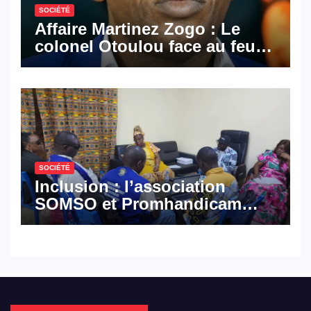
SOCIÉTÉ
Affaire Martinez Zogo : Le
colonel Otoulou face au feu
croisé des avocats de la
défense
SOCIÉTÉ
Inclusion : l’association
SOMSO et Promhandicam
militent en faveur d’une
réforme des formations en
hôtellerie-restauration