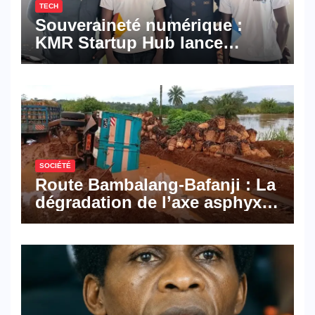
TECH
Souveraineté numérique :
KMR Startup Hub lance
Pyramid Browser et Pyramid
Mail, deux solutions
numériques made in
Cameroon
SOCIÉTÉ
Route Bambalang-Bafanji : La
dégradation de l’axe asphyxie
les activités économiques