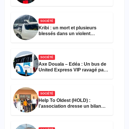
pour l’emploi et
l’entrepreneuriat
SOCIÉTÉ
Kribi : un mort et plusieurs
blessés dans un violent
accident près du port
SOCIÉTÉ
Axe Douala – Edéa : Un bus de
United Express VIP ravagé par
les flammes à Missole
SOCIÉTÉ
Help To Oldest (HOLD) :
l’association dresse un bilan
encourageant au premier
semestre de 2026