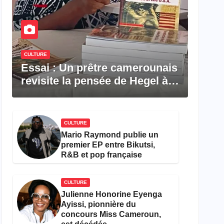
CULTURE
Essai : Un prêtre camerounais
revisite la pensée de Hegel à
travers le rêve américain
CULTURE
Mario Raymond publie un
premier EP entre Bikutsi,
R&B et pop française
CULTURE
Julienne Honorine Eyenga
Ayissi, pionnière du
concours Miss Cameroun,