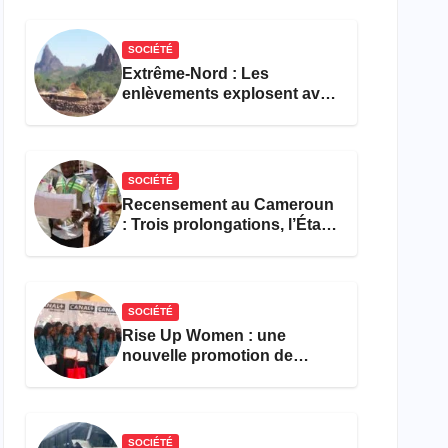
réforme des formations en
hôtellerie-restauration
SOCIÉTÉ
Extrême-Nord : Les
enlèvements explosent avec
308 victimes en trois mois
SOCIÉTÉ
Recensement au Cameroun
: Trois prolongations, l’État
ne parvient toujours pas à
achever le comptage de la
population
SOCIÉTÉ
Rise Up Women : une
nouvelle promotion de
femmes outillées pour
l’emploi et l’entrepreneuriat
SOCIÉTÉ