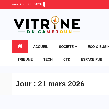
Skip
ven. Août 7th, 2026
to
content
ACCUEIL
SOCIÉTÉ
ECO & BUSI
TRIBUNE
TECH
CTD
ESPACE PUB
Jour :
21 mars 2026