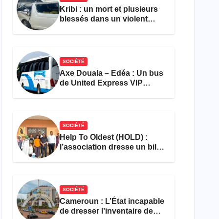
Kribi : un mort et plusieurs
blessés dans un violent
accident près du port
SOCIÉTÉ
Axe Douala – Edéa : Un bus
de United Express VIP
ravagé par les flammes à
Missole
SOCIÉTÉ
Help To Oldest (HOLD) :
l’association dresse un bilan
encourageant au premier
semestre de 2026
SOCIÉTÉ
Cameroun : L’État incapable
de dresser l’inventaire de