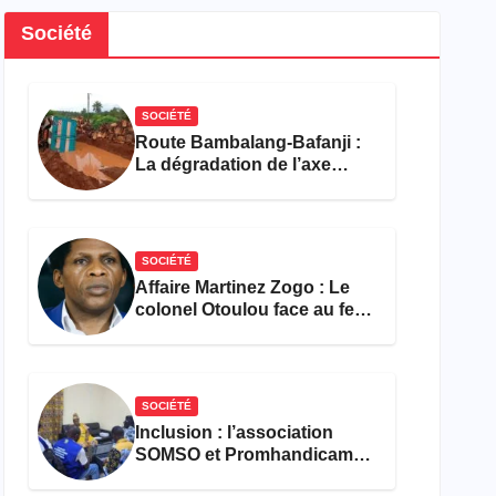
Société
SOCIÉTÉ
Route Bambalang-Bafanji :
La dégradation de l’axe
asphyxie les activités
économiques
SOCIÉTÉ
Affaire Martinez Zogo : Le
colonel Otoulou face au feu
croisé des avocats de la
défense
SOCIÉTÉ
Inclusion : l’association
SOMSO et Promhandicam
militent en faveur d’une