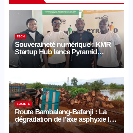
TECH
Souveraineté numérique : KMR
Startup Hub lance Pyramid
Browser et Pyramid Mail, deux
solutions numériques made in
Cameroon
SOCIÉTÉ
Route Bambalang-Bafanji : La
dégradation de l’axe asphyxie les
activités économiques