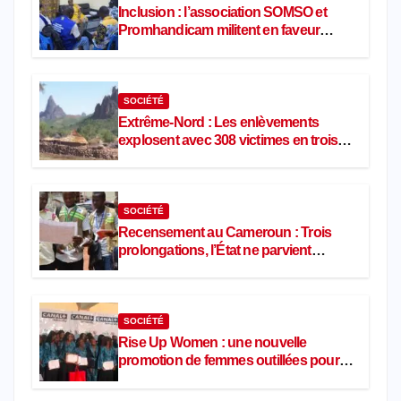
Inclusion : l’association SOMSO et
Promhandicam militent en faveur
d’une réforme des formations en
hôtellerie-restauration
SOCIÉTÉ
Extrême-Nord : Les enlèvements
explosent avec 308 victimes en trois
mois
SOCIÉTÉ
Recensement au Cameroun : Trois
prolongations, l’État ne parvient
toujours pas à achever le comptage
de la population
SOCIÉTÉ
Rise Up Women : une nouvelle
promotion de femmes outillées pour
l’emploi et l’entrepreneuriat