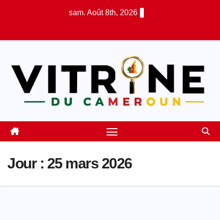
Skip
sam. Août 8th, 2026
to
content
Jour :
25 mars 2026