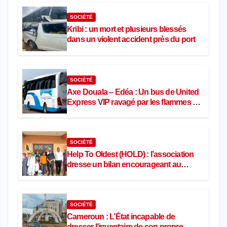
SOCIÉTÉ
Kribi : un mort et plusieurs blessés
dans un violent accident près du port
SOCIÉTÉ
Axe Douala – Edéa : Un bus de United
Express VIP ravagé par les flammes à
Missole
SOCIÉTÉ
Help To Oldest (HOLD) : l’association
dresse un bilan encourageant au
premier semestre de 2026
SOCIÉTÉ
Cameroun : L’État incapable de
dresser l’inventaire de son propre