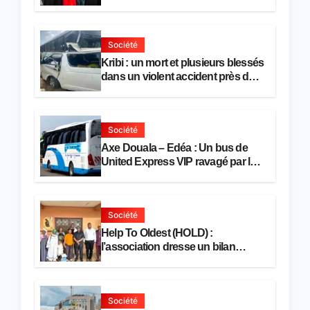
pour l’emploi et l’entrepreneuriat
Société
Kribi : un mort et plusieurs blessés
dans un violent accident près du
port
Société
Axe Douala – Edéa : Un bus de
United Express VIP ravagé par les
flammes à Missole
Société
Help To Oldest (HOLD) :
l’association dresse un bilan
encourageant au premier
semestre de 2026
Société