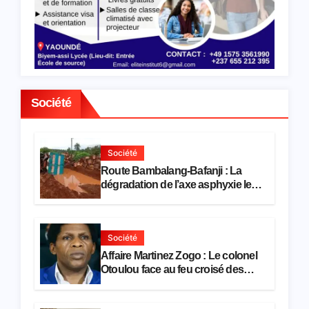
restau
ration
Société
Société
Route Bambalang-Bafanji : La
dégradation de l’axe asphyxie les
activités économiques
Société
Affaire Martinez Zogo : Le colonel
Otoulou face au feu croisé des
avocats de la défense