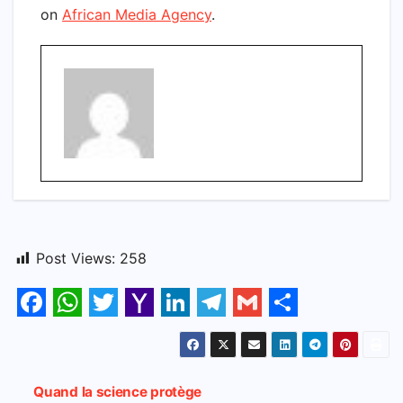
on
African Media Agency
.
Post Views:
258
F
W
T
Y
L
T
G
S
a
h
w
a
i
e
m
h
c
a
i
h
n
l
a
a
Navigation
Quand la science protège