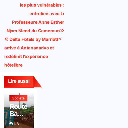
e
t
t
o
k
e
i
r
les plus vulnérables :
de
b
s
t
o
e
g
l
e
entretien avec la
l’article
o
A
e
M
d
r
Professeure Anne Esther
o
p
r
a
I
a
Njom Nlend du Cameroun
k
p
i
n
m
Delta Hotels by Marriott®
l
arrive à Antananarivo et
redéfinit l’expérience
hôtelière
Lire aussi
Société
Route
Bamb
alang-
LA
Bafan