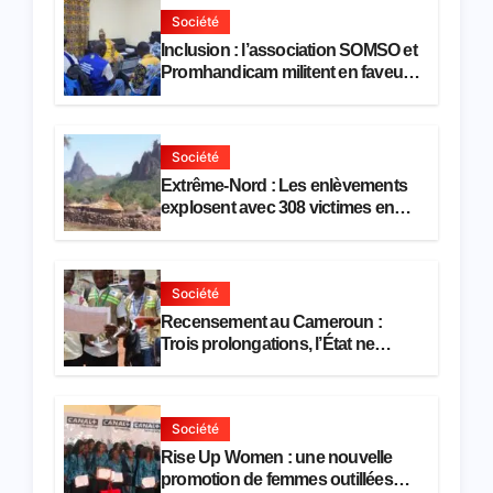
Société
Inclusion : l’association SOMSO et
Promhandicam militent en faveur
d’une réforme des formations en
hôtellerie-restauration
Société
Extrême-Nord : Les enlèvements
explosent avec 308 victimes en
trois mois
Société
Recensement au Cameroun :
Trois prolongations, l’État ne
parvient toujours pas à achever le
comptage de la population
Société
Rise Up Women : une nouvelle
promotion de femmes outillées