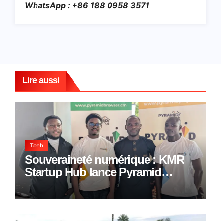
WhatsApp : +86 188 0958 3571
Lire aussi
Tech
Souveraineté numérique : KMR
Startup Hub lance Pyramid
Browser et Pyramid Mail, deux
solutions numériques made in
Cameroon