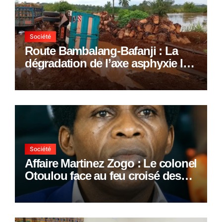
Société
Route Bambalang-Bafanji : La
dégradation de l’axe asphyxie les
activités économiques
Société
Affaire Martinez Zogo : Le colonel
Otoulou face au feu croisé des
avocats de la défense