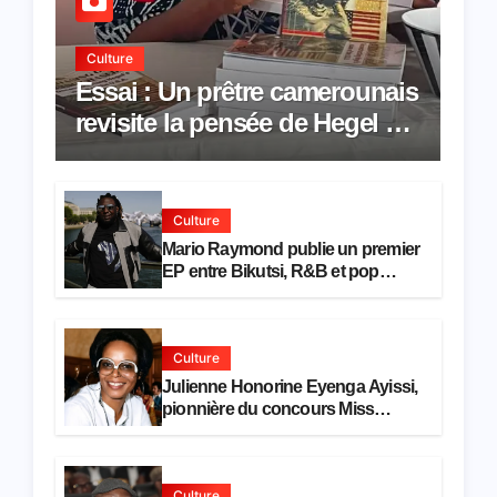
Culture
Essai : Un prêtre camerounais
revisite la pensée de Hegel à
travers le rêve américain
Culture
Mario Raymond publie un premier
EP entre Bikutsi, R&B et pop
française
Culture
Julienne Honorine Eyenga Ayissi,
pionnière du concours Miss
Cameroun, est décédée
Culture