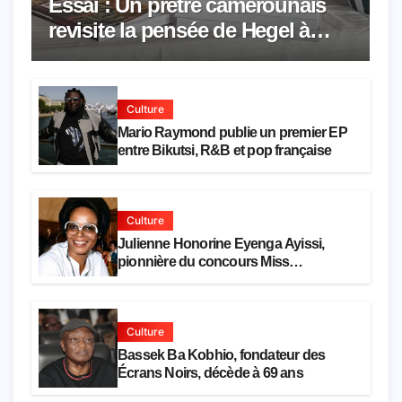
Essai : Un prêtre camerounais
revisite la pensée de Hegel à
travers le rêve américain
Culture
Mario Raymond publie un premier EP
entre Bikutsi, R&B et pop française
Culture
Julienne Honorine Eyenga Ayissi,
pionnière du concours Miss
Cameroun, est décédée
Culture
Bassek Ba Kobhio, fondateur des
Écrans Noirs, décède à 69 ans