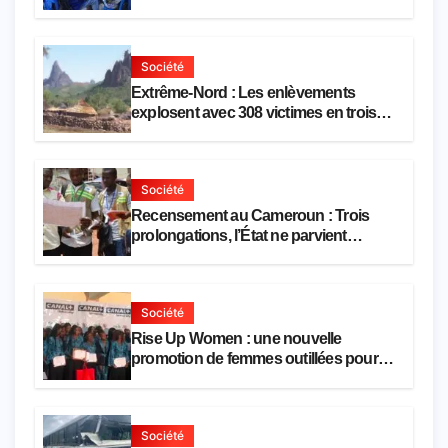
d’une réforme des formations en
hôtellerie-restauration
Société
Extrême-Nord : Les enlèvements
explosent avec 308 victimes en trois
mois
Société
Recensement au Cameroun : Trois
prolongations, l’État ne parvient
toujours pas à achever le comptage de
la population
Société
Rise Up Women : une nouvelle
promotion de femmes outillées pour
l’emploi et l’entrepreneuriat
Société