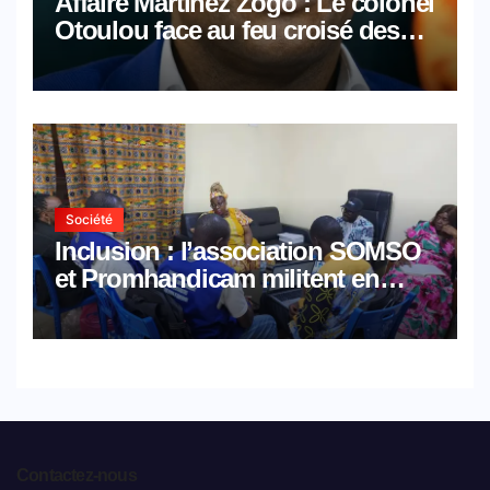
Affaire Martinez Zogo : Le colonel
Otoulou face au feu croisé des
avocats de la défense
Société
Inclusion : l’association SOMSO
et Promhandicam militent en
faveur d’une réforme des
formations en hôtellerie-
restauration
Contactez-nous