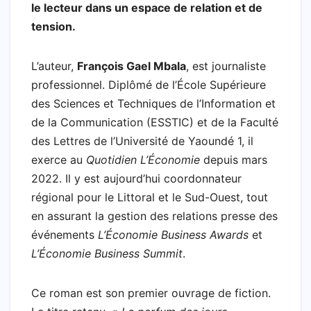
le lecteur dans un espace de relation et de
o
p
r
a
I
a
tension.
k
p
i
n
m
l
L’auteur,
François Gael Mbala
, est journaliste
professionnel. Diplômé de l’École Supérieure
des Sciences et Techniques de l’Information et
de la Communication (ESSTIC) et de la Faculté
des Lettres de l’Université de Yaoundé 1, il
exerce au
Quotidien L’Économie
depuis mars
2022. Il y est aujourd’hui coordonnateur
régional pour le Littoral et le Sud-Ouest, tout
en assurant la gestion des relations presse des
événements
L’Économie Business Awards
et
L’Économie Business Summit
.
Ce roman est son premier ouvrage de fiction.