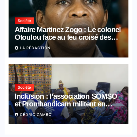
Société
Affaire Martinez Zogo : Le colonel
Otoulou face au feu croisé des
avocats de la défense
LA RÉDACTION
Société
Inclusion : l’association SOMSO
et Promhandicam militent en
faveur d’une réforme des
CÉDRIC ZAMBO
formations en hôtellerie-
restauration