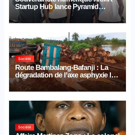
Startup Hub lance Pyramid
Browser et Pyramid Mail, deux
solutions numériques made in
Cameroon
Société
Route Bambalang-Bafanji : La
dégradation de l’axe asphyxie les
activités économiques
Société