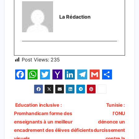
La Rédaction
Post Views:
235
F
W
T
Y
L
T
G
S
a
h
w
a
i
e
m
h
c
a
i
h
n
l
a
a
Navigation
Education inclusive :
Tunisie :
e
t
t
o
k
e
i
r
Promhandicam forme des
l’ONU
de
b
s
t
o
e
g
l
e
enseignants à un meilleur
dénonce un
l’article
encadrement des élèves déficients
durcissement
o
A
e
M
d
r
visuels
contre la