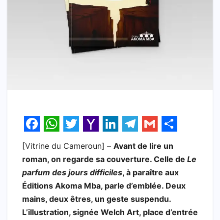
F
W
T
Y
L
T
G
S
[Vitrine du Cameroun] –
Avant de lire un
a
h
w
a
i
e
m
h
roman, on regarde sa couverture. Celle de
Le
c
a
i
h
n
l
a
a
parfum des jours difficiles
, à paraître aux
e
t
t
o
k
e
i
r
Éditions Akoma Mba, parle d’emblée. Deux
b
s
t
o
e
g
l
e
mains, deux êtres, un geste suspendu.
L’illustration, signée Welch Art, place d’entrée
o
A
e
M
d
r