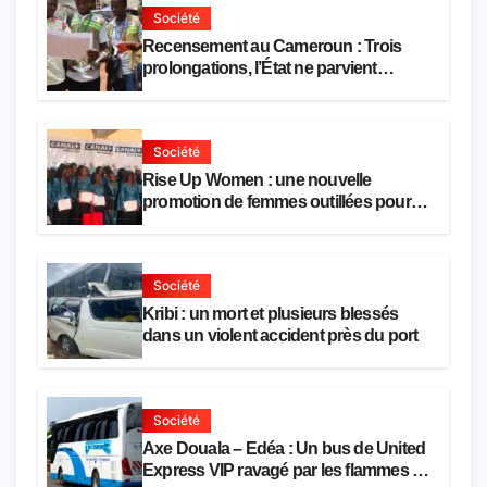
Société
Recensement au Cameroun : Trois
prolongations, l’État ne parvient
toujours pas à achever le comptage de
la population
Société
Rise Up Women : une nouvelle
promotion de femmes outillées pour
l’emploi et l’entrepreneuriat
Société
Kribi : un mort et plusieurs blessés
dans un violent accident près du port
Société
Axe Douala – Edéa : Un bus de United
Express VIP ravagé par les flammes à