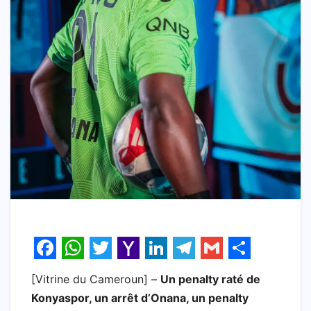
F
W
T
Y
L
T
G
S
[Vitrine du Cameroun] –
Un penalty raté de
a
h
w
a
i
e
m
h
Konyaspor, un arrêt d’Onana, un penalty