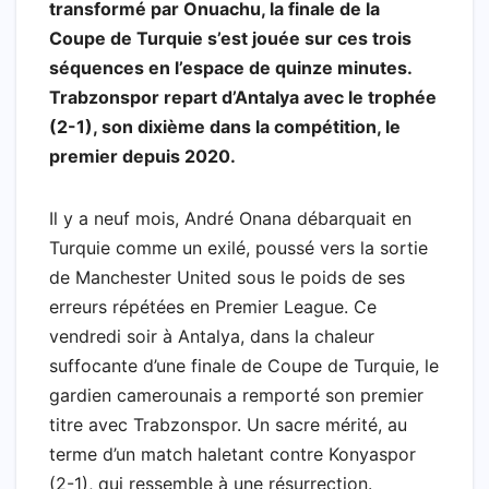
c
a
i
h
n
l
a
a
transformé par Onuachu, la finale de la
e
t
t
o
k
e
i
r
Coupe de Turquie s’est jouée sur ces trois
b
s
t
o
e
g
l
e
séquences en l’espace de quinze minutes.
Trabzonspor repart d’Antalya avec le trophée
o
A
e
M
d
r
(2-1), son dixième dans la compétition, le
o
p
r
a
I
a
premier depuis 2020.
k
p
i
n
m
l
Il y a neuf mois, André Onana débarquait en
Turquie comme un exilé, poussé vers la sortie
de Manchester United sous le poids de ses
erreurs répétées en Premier League. Ce
vendredi soir à Antalya, dans la chaleur
suffocante d’une finale de Coupe de Turquie, le
gardien camerounais a remporté son premier
titre avec Trabzonspor. Un sacre mérité, au
terme d’un match haletant contre Konyaspor
(2-1), qui ressemble à une résurrection.