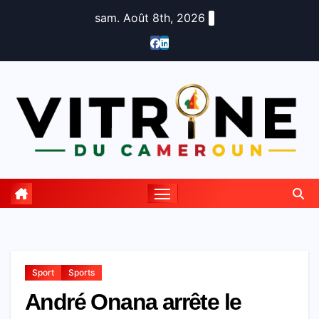
Skip
sam. Août 8th, 2026
to
content
Sport
Sports
André Onana arrête le