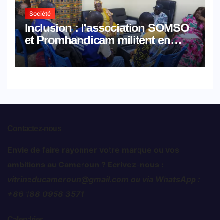
Société
Inclusion : l’association SOMSO
et Promhandicam militent en
faveur d’une réforme des
formations en hôtellerie-
restauration
Contactez-nous
Envie de faire rayonner votre marque ou vos
ambitions au Cameroun ? Ecrivez-nous :
vitrineducameroun@gmail.com ou via WhatsApp :
+86 188 0958 3571
Calendrier