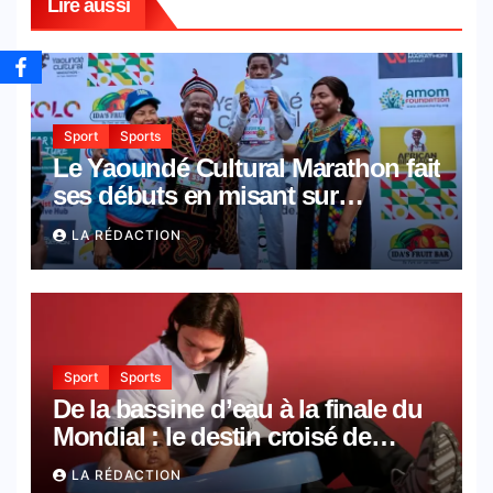
Lire aussi
Sport
Sports
Le Yaoundé Cultural Marathon fait
ses débuts en misant sur
l’inclusion et la diversité culturelle
LA RÉDACTION
Sport
Sports
De la bassine d’eau à la finale du
Mondial : le destin croisé de
Messi et Yamal
LA RÉDACTION