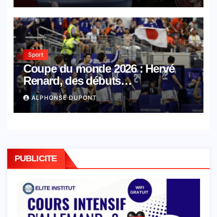
Sport
Coupe du monde 2026 : Hervé
Renard, des débuts
cauchemardesques sur le banc
ALPHONSE DUPONT
tunisien
PUBLICITE