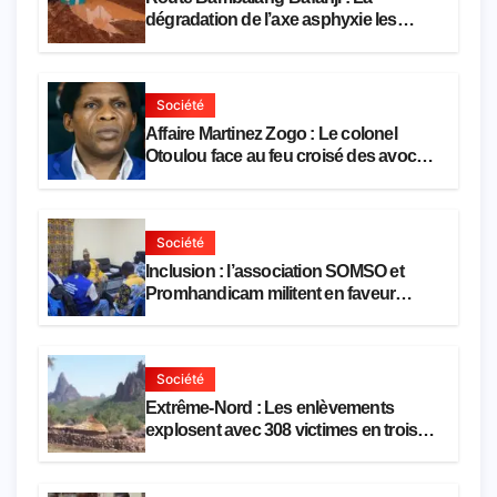
dégradation de l’axe asphyxie les
activités économiques
Société
Affaire Martinez Zogo : Le colonel
Otoulou face au feu croisé des avocats
de la défense
Société
Inclusion : l’association SOMSO et
Promhandicam militent en faveur
d’une réforme des formations en
hôtellerie-restauration
Société
Extrême-Nord : Les enlèvements
explosent avec 308 victimes en trois
mois