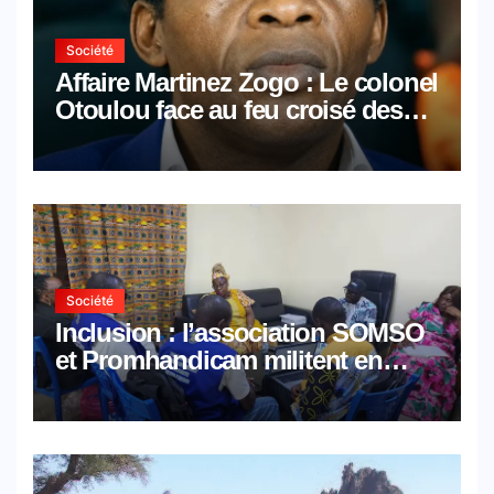
Société
Affaire Martinez Zogo : Le colonel
Otoulou face au feu croisé des
avocats de la défense
Société
Inclusion : l’association SOMSO
et Promhandicam militent en
faveur d’une réforme des
formations en hôtellerie-
restauration