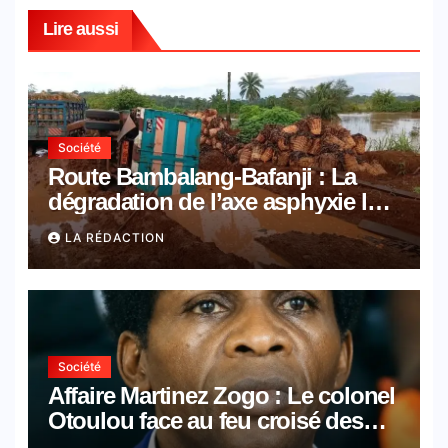
l
Lire aussi
Société
Route Bambalang-Bafanji : La
dégradation de l’axe asphyxie les
activités économiques
LA RÉDACTION
Société
Affaire Martinez Zogo : Le colonel
Otoulou face au feu croisé des
avocats de la défense