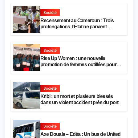
Société
Recensement au Cameroun : Trois
prolongations, l’État ne parvient
toujours pas à achever le comptage de
la population
Société
Rise Up Women : une nouvelle
promotion de femmes outillées pour
l’emploi et l’entrepreneuriat
Société
Kribi : un mort et plusieurs blessés
dans un violent accident près du port
Société
Axe Douala – Edéa : Un bus de United