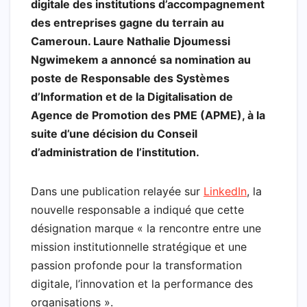
digitale des institutions d’accompagnement
c
a
i
h
n
l
a
a
des entreprises gagne du terrain au
e
t
t
o
k
e
i
r
Cameroun. Laure Nathalie Djoumessi
b
s
t
o
e
g
l
e
Ngwimekem a annoncé sa nomination au
poste de Responsable des Systèmes
o
A
e
M
d
r
d’Information et de la Digitalisation de
o
p
r
a
I
a
Agence de Promotion des PME (APME), à la
k
p
i
n
m
suite d’une décision du Conseil
l
d’administration de l’institution.
Dans une publication relayée sur
LinkedIn
, la
nouvelle responsable a indiqué que cette
désignation marque « la rencontre entre une
mission institutionnelle stratégique et une
passion profonde pour la transformation
digitale, l’innovation et la performance des
organisations ».