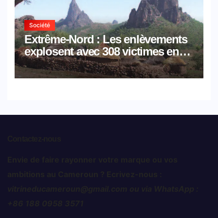
Société
Extrême-Nord : Les enlèvements
explosent avec 308 victimes en
trois mois
Contactez-nous
Envie de faire rayonner votre marque ou vos
ambitions au Cameroun ? Ecrivez-nous :
vitrineducameroun@gmail.com ou via WhatsApp :
+86 188 0958 3571