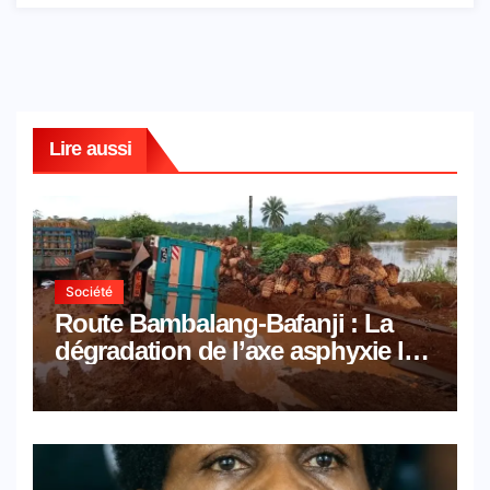
Lire aussi
Société
Route Bambalang-Bafanji : La
dégradation de l’axe asphyxie les
activités économiques