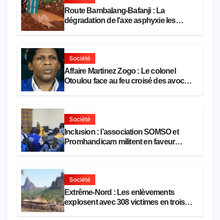
Route Bambalang-Bafanji : La
dégradation de l’axe asphyxie les
activités économiques
Société
Affaire Martinez Zogo : Le colonel
Otoulou face au feu croisé des avocats
de la défense
Société
Inclusion : l’association SOMSO et
Promhandicam militent en faveur
d’une réforme des formations en
hôtellerie-restauration
Société
Extrême-Nord : Les enlèvements
explosent avec 308 victimes en trois
mois