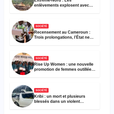
Extrême-Nord : Les
enlèvements explosent avec
308 victimes en trois mois
SOCIÉTÉ
Recensement au Cameroun :
Trois prolongations, l’État ne
parvient toujours pas à achever
le comptage de la population
SOCIÉTÉ
Rise Up Women : une nouvelle
promotion de femmes outillées
pour l’emploi et
l’entrepreneuriat
SOCIÉTÉ
Kribi : un mort et plusieurs
blessés dans un violent
accident près du port