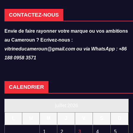
CONTACTEZ-NOUS
Envie de faire rayonner votre marque ou vos ambitions
au Cameroun ? Ecrivez-nous :
vitrineducameroun@gmail.com ou via WhatsApp : +86
188 0958 3571
CALENDRIER
juillet 2026
L
M
M
J
V
S
D
1
2
3
4
5