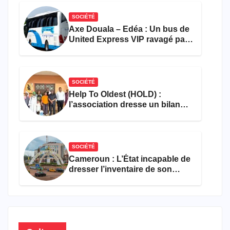
SOCIÉTÉ
Axe Douala – Edéa : Un bus de
United Express VIP ravagé par
les flammes à Missole
SOCIÉTÉ
Help To Oldest (HOLD) :
l’association dresse un bilan
encourageant au premier
semestre de 2026
SOCIÉTÉ
Cameroun : L’État incapable de
dresser l’inventaire de son
propre patrimoine