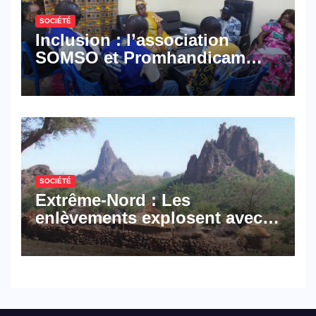
SOCIÉTÉ
Inclusion : l’association
SOMSO et Promhandicam
militent en faveur d’une
réforme des formations en
hôtellerie-restauration
SOCIÉTÉ
Extrême-Nord : Les
enlèvements explosent avec
308 victimes en trois mois