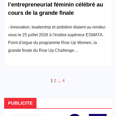
l’entrepreneuriat féminin célébré au
cours de la grande finale
- Innovation, leadership et ambition étaient au rendez-
vous le 25 juillet 2026 à l'Institut supérieur ESMATA.
Point d'orgue du programme Rise Up Women, la
grande finale du Rise Up Challenge…
Pagination
1
2
…
4
des
publications
PUBLICITE