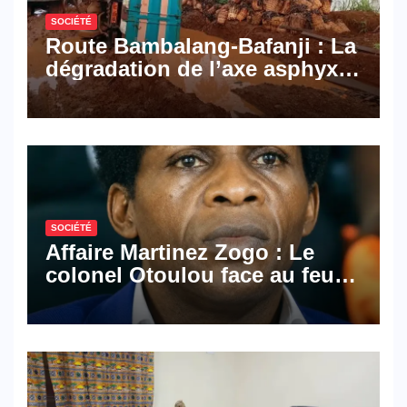
SOCIÉTÉ
Route Bambalang-Bafanji : La
dégradation de l’axe asphyxie
les activités économiques
SOCIÉTÉ
Affaire Martinez Zogo : Le
colonel Otoulou face au feu
croisé des avocats de la
défense