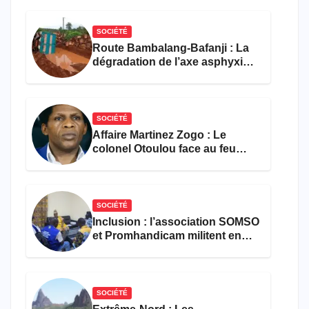
SOCIÉTÉ
Route Bambalang-Bafanji : La
dégradation de l’axe asphyxie
les activités économiques
SOCIÉTÉ
Affaire Martinez Zogo : Le
colonel Otoulou face au feu
croisé des avocats de la
défense
SOCIÉTÉ
Inclusion : l’association SOMSO
et Promhandicam militent en
faveur d’une réforme des
formations en hôtellerie-
restauration
SOCIÉTÉ