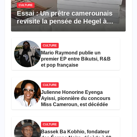
CULTURE
Essai : Un prêtre camerounais
revisite la pensée de Hegel à
travers le rêve américain
CULTURE
Mario Raymond publie un
premier EP entre Bikutsi, R&B
et pop française
CULTURE
Julienne Honorine Eyenga
Ayissi, pionnière du concours
Miss Cameroun, est décédée
CULTURE
Bassek Ba Kobhio, fondateur