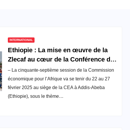
INTERNATIONAL
Ethiopie : La mise en œuvre de la
Zlecaf au cœur de la Conférence des
ministres africains des finances, de
– La cinquante-septième session de la Commission
la planification et du développement
économique pour l’Afrique va se tenir du 22 au 27
économique programmée en février
février 2025 au siège de la CEA à Addis-Abeba
2025
(Ethiopie), sous le thème…