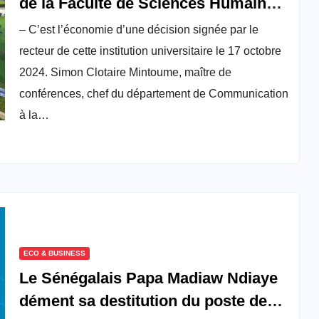
de la Faculté de Sciences Humaines
de l’Université de Douala suspendu
– C’est l’économie d’une décision signée par le
de ses fonctions pour harcèlements
recteur de cette institution universitaire le 17 octobre
sexuels
2024. Simon Clotaire Mintoume, maître de
conférences, chef du département de Communication
à la…
ECO & BUSINESS
Le Sénégalais Papa Madiaw Ndiaye
dément sa destitution du poste de