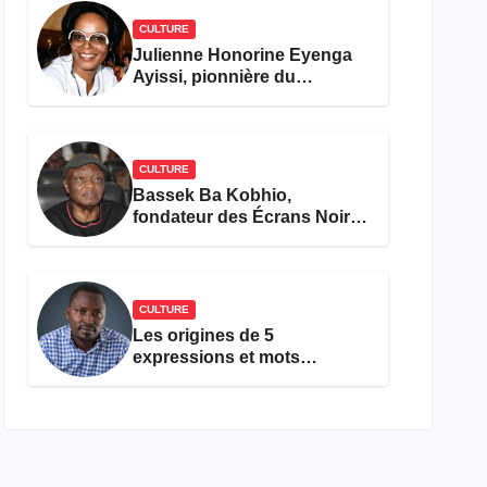
CULTURE
Julienne Honorine Eyenga
Ayissi, pionnière du
concours Miss Cameroun,
est décédée
CULTURE
Bassek Ba Kobhio,
fondateur des Écrans Noirs,
décède à 69 ans
CULTURE
Les origines de 5
expressions et mots
camfranglais à connaître en
2026