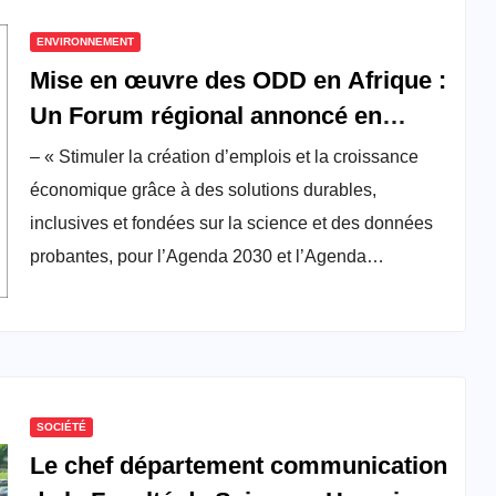
ENVIRONNEMENT
Mise en œuvre des ODD en Afrique :
Un Forum régional annoncé en
Ouganda en avril 2025 pour évaluer
– « Stimuler la création d’emplois et la croissance
le chemin parcouru
économique grâce à des solutions durables,
inclusives et fondées sur la science et des données
probantes, pour l’Agenda 2030 et l’Agenda…
SOCIÉTÉ
Le chef département communication