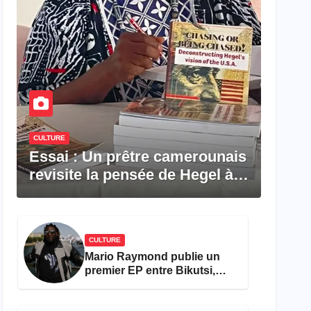
CULTURE
Essai : Un prêtre camerounais
revisite la pensée de Hegel à
travers le rêve américain
CULTURE
Mario Raymond publie un
premier EP entre Bikutsi,
R&B et pop française