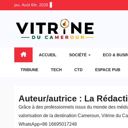
Skip
jeu. Août 6th, 2026
to
content
ACCUEIL
SOCIÉTÉ
ECO & BUSI
TRIBUNE
TECH
CTD
ESPACE PUB
Auteur/autrice :
La Rédact
Grâce à des professionnels issus du monde des médias, d
valorisation de la destination Cameroun, Vitrine du
WhatsApp+86 16695017248