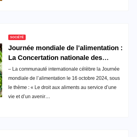
SOCIÉTÉ
Journée mondiale de l’alimentation :
La Concertation nationale des
organisations paysannes au
– La communauté internationale célèbre la Journée
Cameroun réitère la nécessité
mondiale de l’alimentation le 16 octobre 2024, sous
d’honorer le droit à une alimentation
le thème : « Le droit aux aliments au service d’une
saine
vie et d’un avenir…