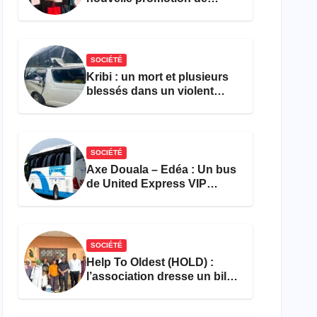
femmes outillées pour
l’emploi et l’entrepreneuriat
SOCIÉTÉ
Kribi : un mort et plusieurs
blessés dans un violent
accident près du port
SOCIÉTÉ
Axe Douala – Edéa : Un bus
de United Express VIP
ravagé par les flammes à
Missole
SOCIÉTÉ
Help To Oldest (HOLD) :
l’association dresse un bilan
encourageant au premier
semestre de 2026