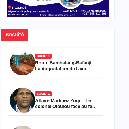
Société
SOCIÉTÉ
Route Bambalang-Bafanji :
La dégradation de l’axe
asphyxie les activités
économiques
SOCIÉTÉ
Affaire Martinez Zogo : Le
colonel Otoulou face au feu
croisé des avocats de la
défense