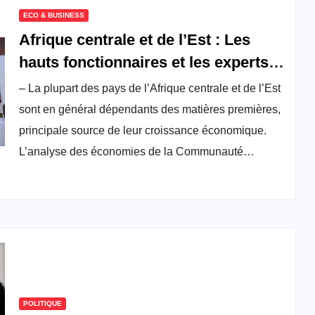
ECO & BUSINESS
Afrique centrale et de l’Est : Les
hauts fonctionnaires et les experts
de la CEA misent sur la recherche et
– La plupart des pays de l’Afrique centrale et de l’Est
l’innovation pour promouvoir de
sont en général dépendants des matières premières,
nouveaux procédés de production et
principale source de leur croissance économique.
accélérer la diversification
L’analyse des économies de la Communauté…
économique
POLITIQUE