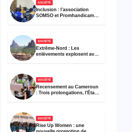
SOCIÉTÉ
Inclusion : l’association
SOMSO et Promhandicam
militent en faveur d’une
réforme des formations en
hôtellerie-restauration
SOCIÉTÉ
Extrême-Nord : Les
enlèvements explosent avec
308 victimes en trois mois
SOCIÉTÉ
Recensement au Cameroun
: Trois prolongations, l’État
ne parvient toujours pas à
achever le comptage de la
population
SOCIÉTÉ
Rise Up Women : une
nouvelle promotion de