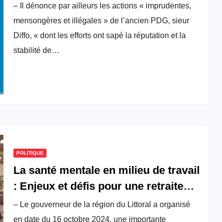
président du Conseil
– Il dénonce par ailleurs les actions « imprudentes,
d’administration de Soproicam
mensongères et illégales » de l’ancien PDG, sieur
Diffo, « dont les efforts ont sapé la réputation et la
stabilité de…
POLITIQUE
La santé mentale en milieu de travail
: Enjeux et défis pour une retraite
réussie
– Le gouverneur de la région du Littoral a organisé
en date du 16 octobre 2024, une importante