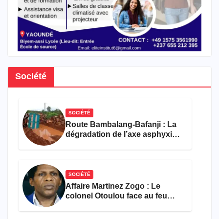
Société
SOCIÉTÉ
Route Bambalang-Bafanji : La
dégradation de l’axe asphyxie
les activités économiques
SOCIÉTÉ
Affaire Martinez Zogo : Le
colonel Otoulou face au feu
croisé des avocats de la
défense