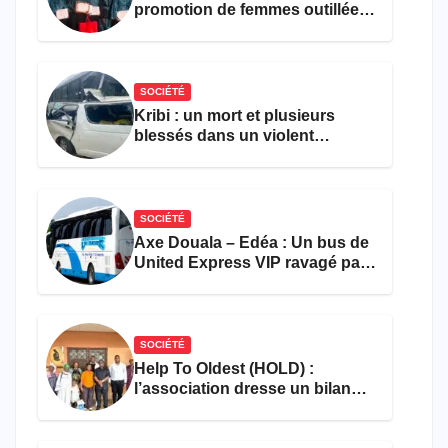
promotion de femmes outillées
pour l’emploi et
l’entrepreneuriat
SOCIÉTÉ
Kribi : un mort et plusieurs
blessés dans un violent
accident près du port
SOCIÉTÉ
Axe Douala – Edéa : Un bus de
United Express VIP ravagé par
les flammes à Missole
SOCIÉTÉ
Help To Oldest (HOLD) :
l’association dresse un bilan
encourageant au premier
semestre de 2026