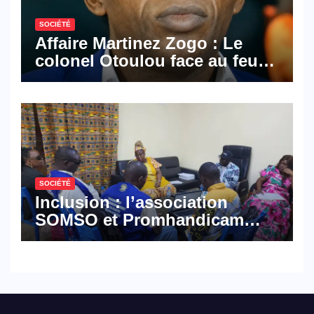
SOCIÉTÉ
Affaire Martinez Zogo : Le
colonel Otoulou face au feu
croisé des avocats de la
défense
SOCIÉTÉ
Inclusion : l’association
SOMSO et Promhandicam
militent en faveur d’une
réforme des formations en
hôtellerie-restauration