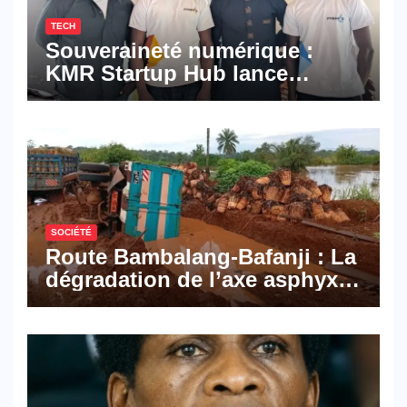
TECH
Souveraineté numérique :
KMR Startup Hub lance
Pyramid Browser et Pyramid
Mail, deux solutions
numériques made in
Cameroon
SOCIÉTÉ
Route Bambalang-Bafanji : La
dégradation de l’axe asphyxie
les activités économiques