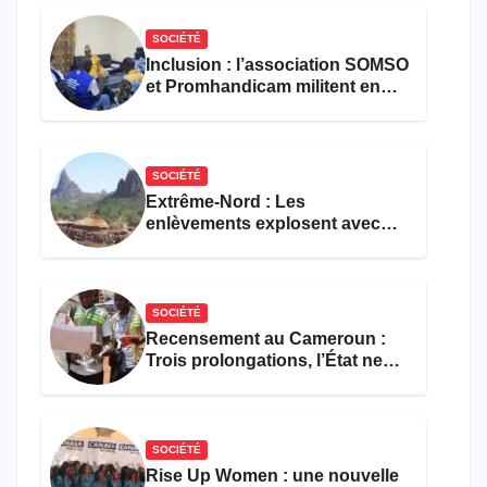
SOCIÉTÉ
Inclusion : l’association SOMSO
et Promhandicam militent en
faveur d’une réforme des
formations en hôtellerie-
restauration
SOCIÉTÉ
Extrême-Nord : Les
enlèvements explosent avec
308 victimes en trois mois
SOCIÉTÉ
Recensement au Cameroun :
Trois prolongations, l’État ne
parvient toujours pas à achever
le comptage de la population
SOCIÉTÉ
Rise Up Women : une nouvelle