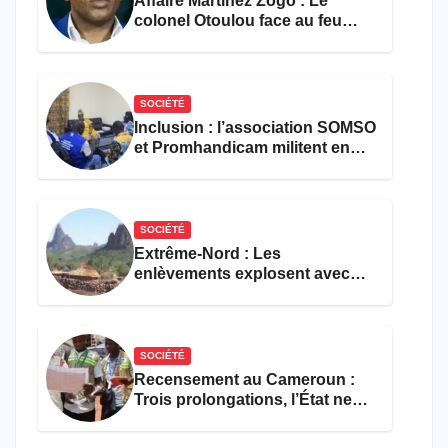
Affaire Martinez Zogo : Le
colonel Otoulou face au feu
croisé des avocats de la
défense
SOCIÉTÉ
Inclusion : l’association SOMSO
et Promhandicam militent en
faveur d’une réforme des
formations en hôtellerie-
restauration
SOCIÉTÉ
Extrême-Nord : Les
enlèvements explosent avec
308 victimes en trois mois
SOCIÉTÉ
Recensement au Cameroun :
Trois prolongations, l’État ne
parvient toujours pas à achever
le comptage de la population