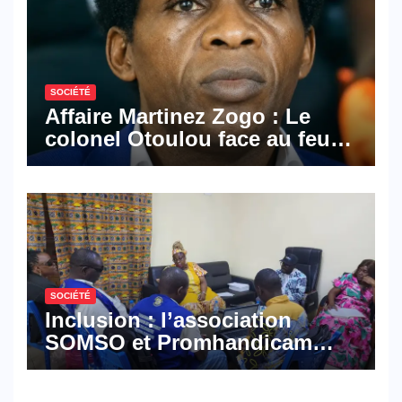
SOCIÉTÉ
Affaire Martinez Zogo : Le
colonel Otoulou face au feu
croisé des avocats de la
défense
SOCIÉTÉ
Inclusion : l’association
SOMSO et Promhandicam
militent en faveur d’une
réforme des formations en