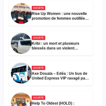
SOCIÉTÉ
Rise Up Women : une nouvelle
promotion de femmes outillées
pour l’emploi et
l’entrepreneuriat
SOCIÉTÉ
Kribi : un mort et plusieurs
blessés dans un violent
accident près du port
SOCIÉTÉ
Axe Douala – Edéa : Un bus de
United Express VIP ravagé par
les flammes à Missole
SOCIÉTÉ
Help To Oldest (HOLD) :