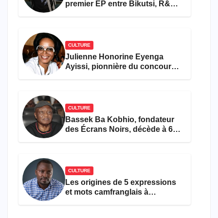
premier EP entre Bikutsi, R&B
et pop française
CULTURE
Julienne Honorine Eyenga
Ayissi, pionnière du concours
Miss Cameroun, est décédée
CULTURE
Bassek Ba Kobhio, fondateur
des Écrans Noirs, décède à 69
ans
CULTURE
Les origines de 5 expressions
et mots camfranglais à
connaître en 2026