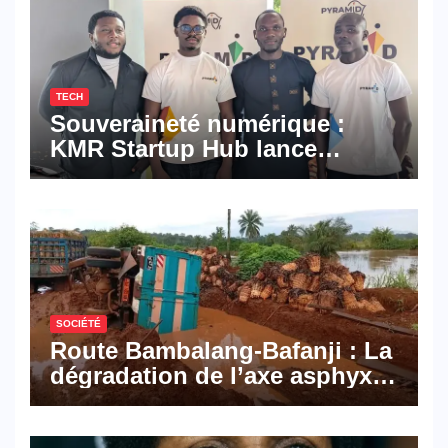
TECH
Souveraineté numérique :
KMR Startup Hub lance
Pyramid Browser et Pyramid
Mail, deux solutions
numériques made in
Cameroon
SOCIÉTÉ
Route Bambalang-Bafanji : La
dégradation de l’axe asphyxie
les activités économiques