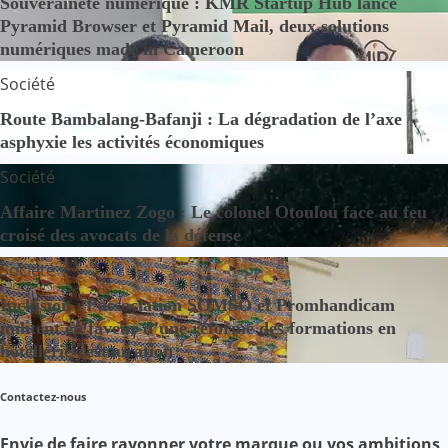
Souveraineté numérique : KMR Startup Hub lance
Pyramid Browser et Pyramid Mail, deux solutions
numériques made in Cameroon
Société
Route Bambalang-Bafanji : La dégradation de l’axe
asphyxie les activités économiques
Société
Affaire Martinez Zogo : Le colonel Otoulou face au feu
croisé des avocats de la défense
Société
Inclusion : l’association SOMSO et Promhandicam
militent en faveur d’une réforme des formations en
hôtellerie-restauration
Contactez-nous
Envie de faire rayonner votre marque ou vos ambitions