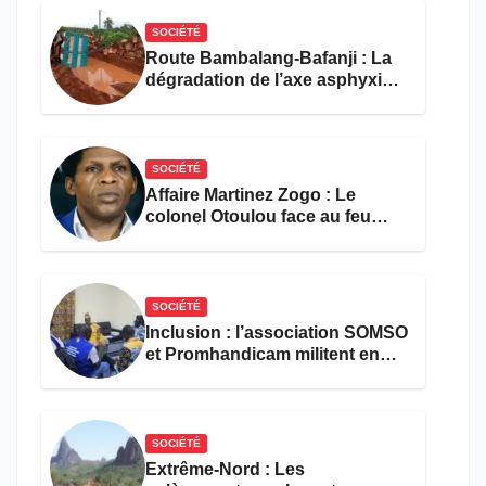
SOCIÉTÉ
Route Bambalang-Bafanji : La
dégradation de l’axe asphyxie
les activités économiques
SOCIÉTÉ
Affaire Martinez Zogo : Le
colonel Otoulou face au feu
croisé des avocats de la
défense
SOCIÉTÉ
Inclusion : l’association SOMSO
et Promhandicam militent en
faveur d’une réforme des
formations en hôtellerie-
restauration
SOCIÉTÉ
Extrême-Nord : Les