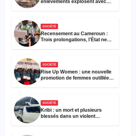
enlèvements explosent avec
308 victimes en trois mois
SOCIÉTÉ
Recensement au Cameroun :
Trois prolongations, l’État ne
parvient toujours pas à achever
le comptage de la population
SOCIÉTÉ
Rise Up Women : une nouvelle
promotion de femmes outillées
pour l’emploi et
l’entrepreneuriat
SOCIÉTÉ
Kribi : un mort et plusieurs
blessés dans un violent
accident près du port