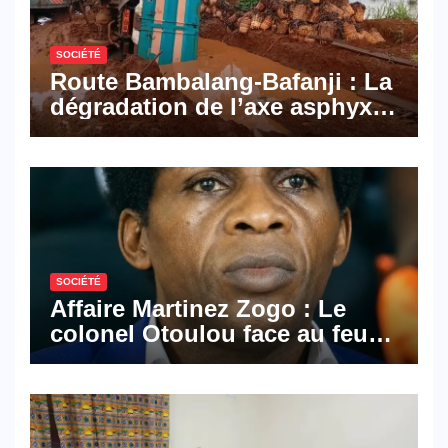
SOCIÉTÉ
Route Bambalang-Bafanji : La
dégradation de l’axe asphyxie
les activités économiques
SOCIÉTÉ
Affaire Martinez Zogo : Le
colonel Otoulou face au feu
croisé des avocats de la
défense