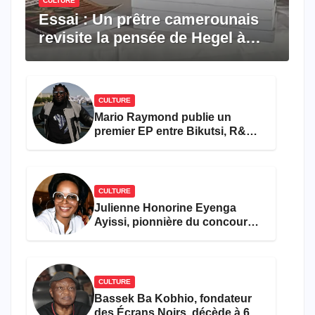
CULTURE
Essai : Un prêtre camerounais
revisite la pensée de Hegel à
travers le rêve américain
CULTURE
Mario Raymond publie un
premier EP entre Bikutsi, R&B
et pop française
CULTURE
Julienne Honorine Eyenga
Ayissi, pionnière du concours
Miss Cameroun, est décédée
CULTURE
Bassek Ba Kobhio, fondateur
des Écrans Noirs, décède à 69