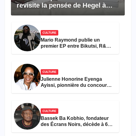
revisite la pensée de Hegel à
travers le rêve américain
CULTURE
Mario Raymond publie un
premier EP entre Bikutsi, R&B
et pop française
CULTURE
Julienne Honorine Eyenga
Ayissi, pionnière du concours
Miss Cameroun, est décédée
CULTURE
Bassek Ba Kobhio, fondateur
des Écrans Noirs, décède à 69
ans