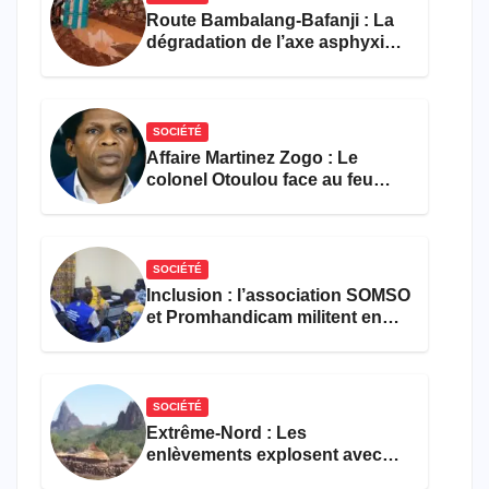
Route Bambalang-Bafanji : La
dégradation de l’axe asphyxie
les activités économiques
SOCIÉTÉ
Affaire Martinez Zogo : Le
colonel Otoulou face au feu
croisé des avocats de la
défense
SOCIÉTÉ
Inclusion : l’association SOMSO
et Promhandicam militent en
faveur d’une réforme des
formations en hôtellerie-
restauration
SOCIÉTÉ
Extrême-Nord : Les
enlèvements explosent avec
308 victimes en trois mois