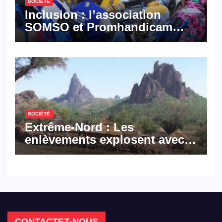
SOCIÉTÉ
Inclusion : l’association
SOMSO et Promhandicam
militent en faveur d’une
réforme des formations en
hôtellerie-restauration
SOCIÉTÉ
Extrême-Nord : Les
enlèvements explosent avec
308 victimes en trois mois
CONTACTEZ-NOUS