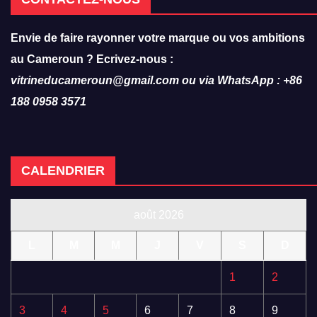
Envie de faire rayonner votre marque ou vos ambitions
au Cameroun ? Ecrivez-nous :
vitrineducameroun@gmail.com ou via WhatsApp : +86
188 0958 3571
CALENDRIER
août 2026
L
M
M
J
V
S
D
1
2
3
4
5
6
7
8
9