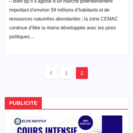
– Bien qu’il s’agisse d’un marché potentiellement
important d’environ 59 millions d’habitants et de
ressources naturelles abondantes ; la zone CEMAC
continue d’être la moins développée avec les pires
politiques…
Pagination
1
2
des
publications
PUBLICITE