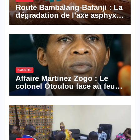
Route Bambalang-Bafanji : La
dégradation de l’axe asphyxie
les activités économiques
SOCIÉTÉ
Affaire Martinez Zogo : Le
colonel Otoulou face au feu
croisé des avocats de la
défense