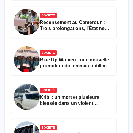
SOCIÉTÉ
Recensement au Cameroun :
Trois prolongations, l’État ne
parvient toujours pas à achever
le comptage de la population
SOCIÉTÉ
Rise Up Women : une nouvelle
promotion de femmes outillées
pour l’emploi et
l’entrepreneuriat
SOCIÉTÉ
Kribi : un mort et plusieurs
blessés dans un violent
accident près du port
SOCIÉTÉ