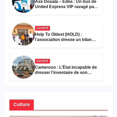
Axe Douala – Edéa : Un bus de
United Express VIP ravagé par
les flammes à Missole
SOCIÉTÉ
Help To Oldest (HOLD) :
l’association dresse un bilan
encourageant au premier
semestre de 2026
SOCIÉTÉ
Cameroun : L’État incapable de
dresser l’inventaire de son
propre patrimoine
Culture