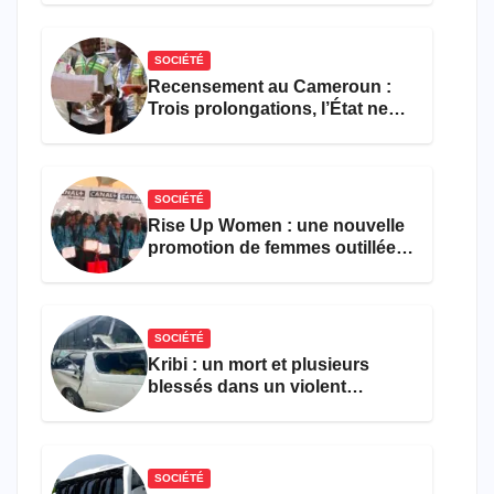
SOCIÉTÉ
Recensement au Cameroun :
Trois prolongations, l’État ne
parvient toujours pas à achever
le comptage de la population
SOCIÉTÉ
Rise Up Women : une nouvelle
promotion de femmes outillées
pour l’emploi et
l’entrepreneuriat
SOCIÉTÉ
Kribi : un mort et plusieurs
blessés dans un violent
accident près du port
SOCIÉTÉ