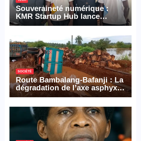
Souveraineté numérique :
KMR Startup Hub lance
Pyramid Browser et Pyramid
Mail, deux solutions
numériques made in
Cameroon
SOCIÉTÉ
Route Bambalang-Bafanji : La
dégradation de l’axe asphyxie
les activités économiques