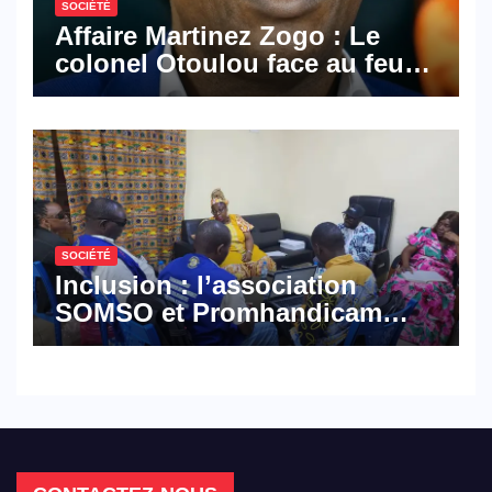
SOCIÉTÉ
Affaire Martinez Zogo : Le
colonel Otoulou face au feu
croisé des avocats de la
défense
SOCIÉTÉ
Inclusion : l’association
SOMSO et Promhandicam
militent en faveur d’une
réforme des formations en
hôtellerie-restauration