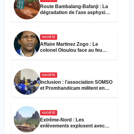
Route Bambalang-Bafanji : La
dégradation de l’axe asphyxie
les activités économiques
SOCIÉTÉ
Affaire Martinez Zogo : Le
colonel Otoulou face au feu
croisé des avocats de la
défense
SOCIÉTÉ
Inclusion : l’association SOMSO
et Promhandicam militent en
faveur d’une réforme des
formations en hôtellerie-
restauration
SOCIÉTÉ
Extrême-Nord : Les
enlèvements explosent avec
308 victimes en trois mois