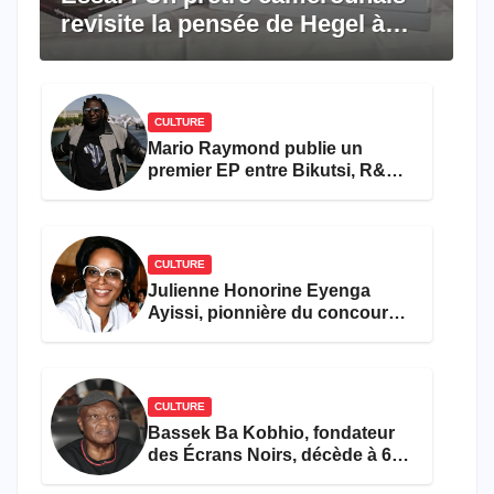
revisite la pensée de Hegel à
travers le rêve américain
CULTURE
Mario Raymond publie un
premier EP entre Bikutsi, R&B
et pop française
CULTURE
Julienne Honorine Eyenga
Ayissi, pionnière du concours
Miss Cameroun, est décédée
CULTURE
Bassek Ba Kobhio, fondateur
des Écrans Noirs, décède à 69
ans