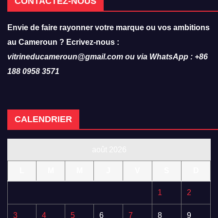
CONTACTEZ-NOUS
Envie de faire rayonner votre marque ou vos ambitions
au Cameroun ? Ecrivez-nous :
vitrineducameroun@gmail.com ou via WhatsApp : +86
188 0958 3571
CALENDRIER
août 2026
L
M
M
J
V
S
D
1
2
3
4
5
6
7
8
9