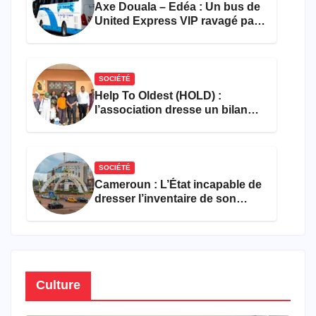
Axe Douala – Edéa : Un bus de
United Express VIP ravagé par
les flammes à Missole
SOCIÉTÉ
Help To Oldest (HOLD) :
l’association dresse un bilan
encourageant au premier
semestre de 2026
SOCIÉTÉ
Cameroun : L’État incapable de
dresser l’inventaire de son
propre patrimoine
Culture