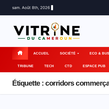
Skip
sam. Août 8th, 2026
to
content
ACCUEIL
SOCIÉTÉ
ECO & BU
TRIBUNE
TECH
CTD
ESPACE PUB
Étiquette :
corridors commerça