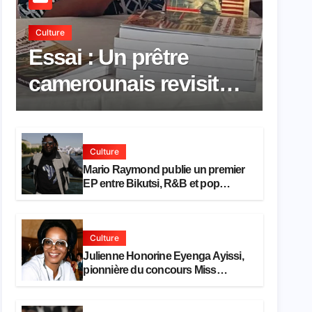
Culture
Essai : Un prêtre
camerounais revisite
la pensée de Hegel à
travers le rêve
Culture
américain
Mario Raymond publie un premier
EP entre Bikutsi, R&B et pop
française
Culture
Julienne Honorine Eyenga Ayissi,
pionnière du concours Miss
Cameroun, est décédée