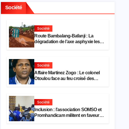
Société
Société
Route Bambalang-Bafanji : La
dégradation de l’axe asphyxie les
activités économiques
Société
Affaire Martinez Zogo : Le colonel
Otoulou face au feu croisé des
avocats de la défense
Société
Inclusion : l’association SOMSO et
Promhandicam militent en faveur
d’une réforme des formations en
hôtellerie-restauration