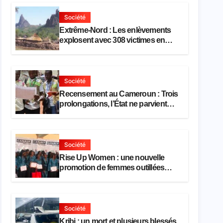
Société
Extrême-Nord : Les enlèvements
explosent avec 308 victimes en
trois mois
Société
Recensement au Cameroun : Trois
prolongations, l’État ne parvient
toujours pas à achever le
comptage de la population
Société
Rise Up Women : une nouvelle
promotion de femmes outillées
pour l’emploi et l’entrepreneuriat
Société
Kribi : un mort et plusieurs blessés