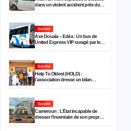
dans un violent accident près du
port
Société
Axe Douala – Edéa : Un bus de
United Express VIP ravagé par les
flammes à Missole
Société
Help To Oldest (HOLD) :
l’association dresse un bilan
encourageant au premier semestre
de 2026
Société
Cameroun : L’État incapable de
dresser l’inventaire de son propre
patrimoine