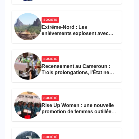
faveur d’une réforme des
formations en hôtellerie-
restauration
SOCIÉTÉ
Extrême-Nord : Les
enlèvements explosent avec
308 victimes en trois mois
SOCIÉTÉ
Recensement au Cameroun :
Trois prolongations, l’État ne
parvient toujours pas à achever
le comptage de la population
SOCIÉTÉ
Rise Up Women : une nouvelle
promotion de femmes outillées
pour l’emploi et
l’entrepreneuriat
SOCIÉTÉ