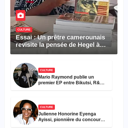
CULTURE
Essai : Un prêtre camerounais
revisite la pensée de Hegel à
travers le rêve américain
CULTURE
Mario Raymond publie un
premier EP entre Bikutsi, R&B
et pop française
CULTURE
Julienne Honorine Eyenga
Ayissi, pionnière du concours
Miss Cameroun, est décédée