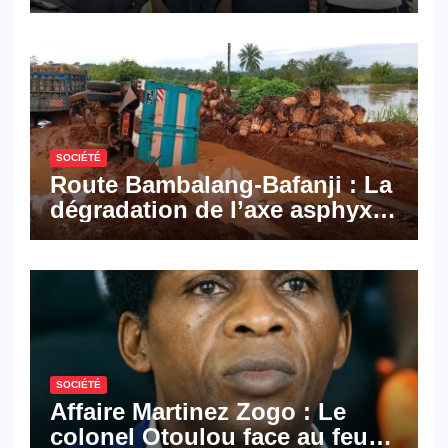
Pyramid Browser et Pyramid
Mail, deux solutions
numériques made in
Cameroon
SOCIÉTÉ
Route Bambalang-Bafanji : La
dégradation de l’axe asphyxie
les activités économiques
SOCIÉTÉ
Affaire Martinez Zogo : Le
colonel Otoulou face au feu