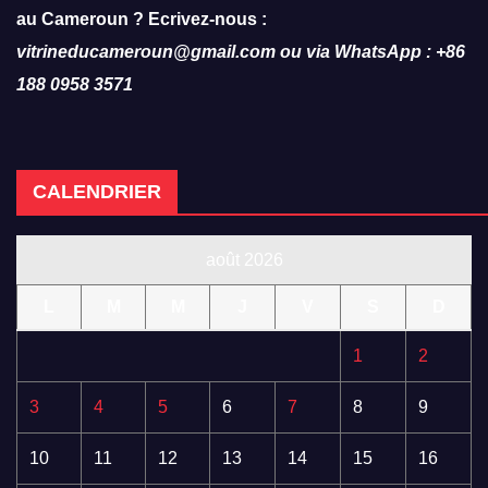
au Cameroun ? Ecrivez-nous :
vitrineducameroun@gmail.com ou via WhatsApp : +86
188 0958 3571
CALENDRIER
août 2026
L
M
M
J
V
S
D
1
2
3
4
5
6
7
8
9
10
11
12
13
14
15
16