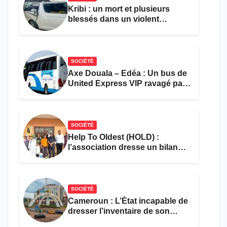
Kribi : un mort et plusieurs
blessés dans un violent
accident près du port
SOCIÉTÉ
Axe Douala – Edéa : Un bus de
United Express VIP ravagé par
les flammes à Missole
SOCIÉTÉ
Help To Oldest (HOLD) :
l’association dresse un bilan
encourageant au premier
semestre de 2026
SOCIÉTÉ
Cameroun : L’État incapable de
dresser l’inventaire de son
propre patrimoine