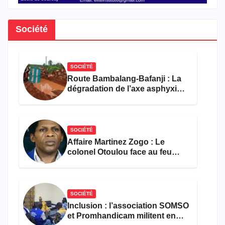
Société
SOCIÉTÉ
Route Bambalang-Bafanji : La
dégradation de l’axe asphyxie
les activités économiques
SOCIÉTÉ
Affaire Martinez Zogo : Le
colonel Otoulou face au feu
croisé des avocats de la
défense
SOCIÉTÉ
Inclusion : l’association SOMSO
et Promhandicam militent en