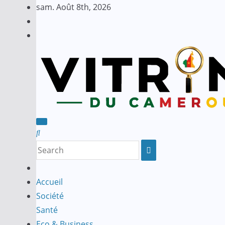
Skip
sam. Août 8th, 2026
to
content
Accueil
Société
Santé
Eco & Business