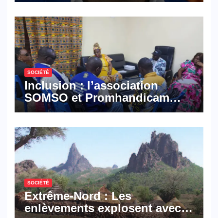
défense
SOCIÉTÉ
Inclusion : l’association
SOMSO et Promhandicam
militent en faveur d’une
réforme des formations en
hôtellerie-restauration
SOCIÉTÉ
Extrême-Nord : Les
enlèvements explosent avec