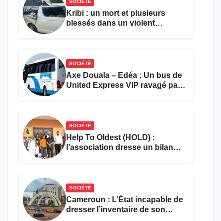
SOCIÉTÉ
Kribi : un mort et plusieurs
blessés dans un violent
accident près du port
SOCIÉTÉ
Axe Douala – Edéa : Un bus de
United Express VIP ravagé par
les flammes à Missole
SOCIÉTÉ
Help To Oldest (HOLD) :
l’association dresse un bilan
encourageant au premier
semestre de 2026
SOCIÉTÉ
Cameroun : L’État incapable de
dresser l’inventaire de son
propre patrimoine