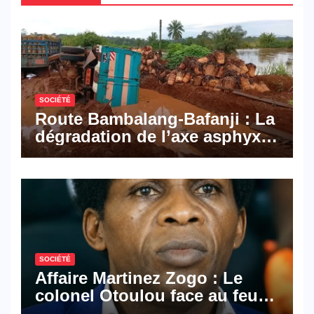
SOCIÉTÉ
Route Bambalang-Bafanji : La
dégradation de l’axe asphyxie
les activités économiques
SOCIÉTÉ
Affaire Martinez Zogo : Le
colonel Otoulou face au feu
croisé des avocats de la