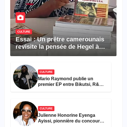
CULTURE
Essai : Un prêtre camerounais
revisite la pensée de Hegel à
travers le rêve américain
CULTURE
Mario Raymond publie un
premier EP entre Bikutsi, R&B
et pop française
CULTURE
Julienne Honorine Eyenga
Ayissi, pionnière du concours
Miss Cameroun, est décédée