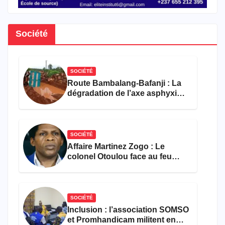
Société
SOCIÉTÉ
Route Bambalang-Bafanji : La
dégradation de l’axe asphyxie
les activités économiques
SOCIÉTÉ
Affaire Martinez Zogo : Le
colonel Otoulou face au feu
croisé des avocats de la
défense
SOCIÉTÉ
Inclusion : l’association SOMSO
et Promhandicam militent en