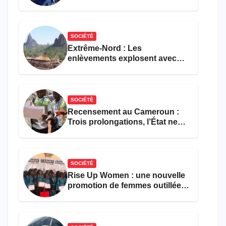
faveur d’une réforme des
formations en hôtellerie-
restauration
SOCIÉTÉ
Extrême-Nord : Les
enlèvements explosent avec
308 victimes en trois mois
SOCIÉTÉ
Recensement au Cameroun :
Trois prolongations, l’État ne
parvient toujours pas à achever
le comptage de la population
SOCIÉTÉ
Rise Up Women : une nouvelle
promotion de femmes outillées
pour l’emploi et
l’entrepreneuriat