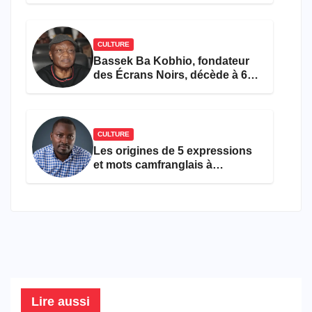
CULTURE
Bassek Ba Kobhio, fondateur
des Écrans Noirs, décède à 69
ans
CULTURE
Les origines de 5 expressions
et mots camfranglais à
connaître en 2026
Lire aussi