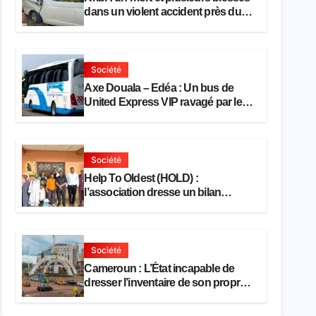
dans un violent accident près du
port
Société
Axe Douala – Edéa : Un bus de
United Express VIP ravagé par les
flammes à Missole
Société
Help To Oldest (HOLD) :
l’association dresse un bilan
encourageant au premier semestre
de 2026
Société
Cameroun : L’État incapable de
dresser l’inventaire de son propre
patrimoine