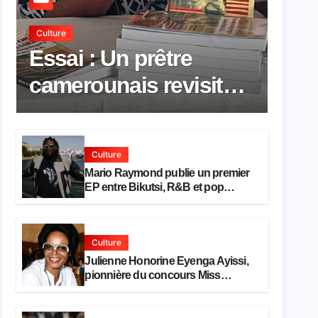
Culture
Essai : Un prêtre
camerounais revisite
la pensée de Hegel à
travers le rêve
Culture
américain
Mario Raymond publie un premier
EP entre Bikutsi, R&B et pop
française
Culture
Julienne Honorine Eyenga Ayissi,
pionnière du concours Miss
Cameroun, est décédée