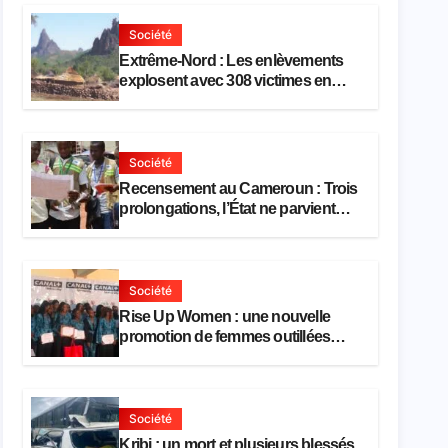
Société
Extrême-Nord : Les enlèvements
explosent avec 308 victimes en
trois mois
Société
Recensement au Cameroun : Trois
prolongations, l’État ne parvient
toujours pas à achever le
comptage de la population
Société
Rise Up Women : une nouvelle
promotion de femmes outillées
pour l’emploi et l’entrepreneuriat
Société
Kribi : un mort et plusieurs blessés