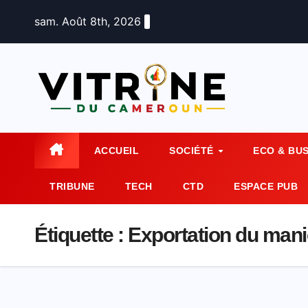
Skip
sam. Août 8th, 2026
to
content
ACCUEIL
SOCIÉTÉ
ECO & BU
TRIBUNE
TECH
CTD
ESPACE PUB
Étiquette :
Exportation du man