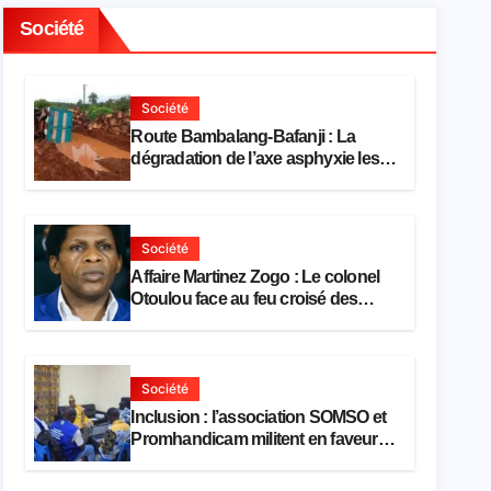
Société
Société
Route Bambalang-Bafanji : La
dégradation de l’axe asphyxie les
activités économiques
Société
Affaire Martinez Zogo : Le colonel
Otoulou face au feu croisé des
avocats de la défense
Société
Inclusion : l’association SOMSO et
Promhandicam militent en faveur
d’une réforme des formations en
hôtellerie-restauration