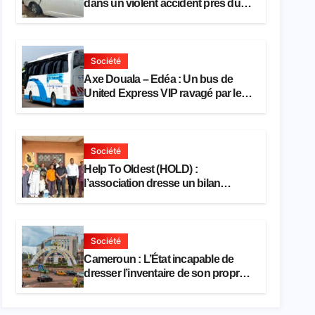
dans un violent accident près du
port
Société
Axe Douala – Edéa : Un bus de
United Express VIP ravagé par les
flammes à Missole
Société
Help To Oldest (HOLD) :
l’association dresse un bilan
encourageant au premier semestre
de 2026
Société
Cameroun : L’État incapable de
dresser l’inventaire de son propre
patrimoine