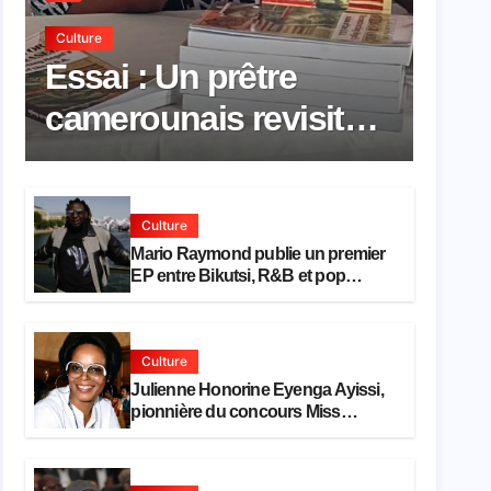
Culture
Essai : Un prêtre
camerounais revisite
la pensée de Hegel à
travers le rêve
Culture
américain
Mario Raymond publie un premier
EP entre Bikutsi, R&B et pop
française
Culture
Julienne Honorine Eyenga Ayissi,
pionnière du concours Miss
Cameroun, est décédée