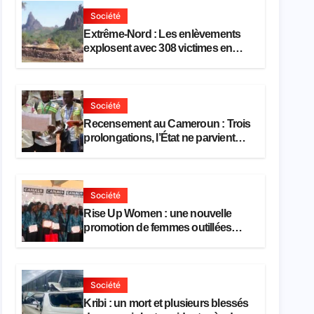
Société
Extrême-Nord : Les enlèvements
explosent avec 308 victimes en
trois mois
Société
Recensement au Cameroun : Trois
prolongations, l’État ne parvient
toujours pas à achever le
comptage de la population
Société
Rise Up Women : une nouvelle
promotion de femmes outillées
pour l’emploi et l’entrepreneuriat
Société
Kribi : un mort et plusieurs blessés