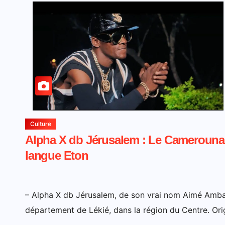
Culture
Alpha X db Jérusalem : Le Camerounai
langue Eton
– Alpha X db Jérusalem, de son vrai nom Aimé Ambang
département de Lékié, dans la région du Centre. Ori