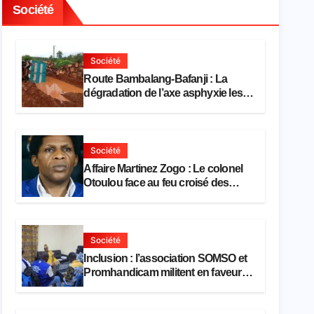
Société
Société
Route Bambalang-Bafanji : La
dégradation de l’axe asphyxie les
activités économiques
Société
Affaire Martinez Zogo : Le colonel
Otoulou face au feu croisé des
avocats de la défense
Société
Inclusion : l’association SOMSO et
Promhandicam militent en faveur
d’une réforme des formations en
hôtellerie-restauration