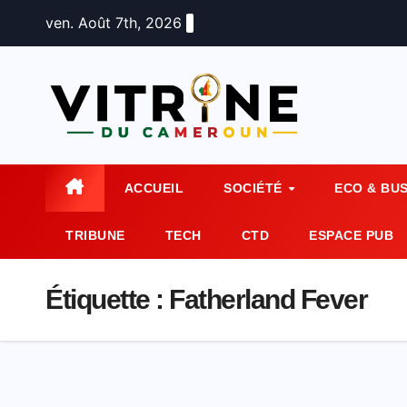
Skip
ven. Août 7th, 2026
to
content
ACCUEIL
SOCIÉTÉ
ECO & BU
TRIBUNE
TECH
CTD
ESPACE PUB
Étiquette :
Fatherland Fever