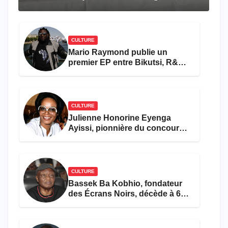
travers le rêve américain
CULTURE
Mario Raymond publie un
premier EP entre Bikutsi, R&B
et pop française
CULTURE
Julienne Honorine Eyenga
Ayissi, pionnière du concours
Miss Cameroun, est décédée
CULTURE
Bassek Ba Kobhio, fondateur
des Écrans Noirs, décède à 69
ans