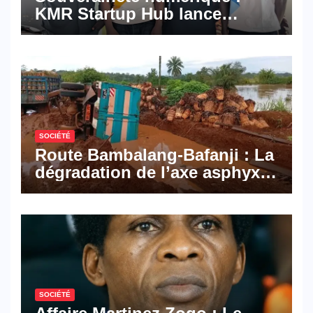
KMR Startup Hub lance
Pyramid Browser et Pyramid
Mail, deux solutions
numériques made in
Cameroon
SOCIÉTÉ
Route Bambalang-Bafanji : La
dégradation de l’axe asphyxie
les activités économiques
SOCIÉTÉ