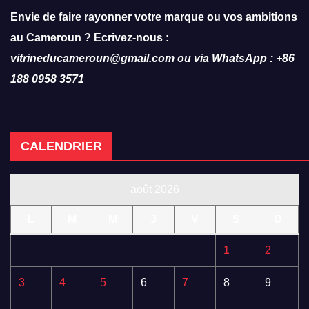
Envie de faire rayonner votre marque ou vos ambitions
au Cameroun ? Ecrivez-nous :
vitrineducameroun@gmail.com ou via WhatsApp : +86
188 0958 3571
CALENDRIER
août 2026
L
M
M
J
V
S
D
1
2
3
4
5
6
7
8
9