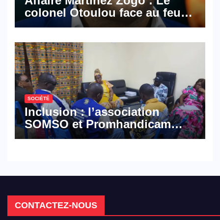
Affaire Martinez Zogo : Le
colonel Otoulou face au feu
croisé des avocats de la
défense
SOCIÉTÉ
Inclusion : l’association
SOMSO et Promhandicam
militent en faveur d’une
réforme des formations en
hôtellerie-restauration
CONTACTEZ-NOUS