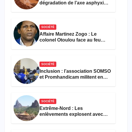
dégradation de l’axe asphyxie
les activités économiques
SOCIÉTÉ
Affaire Martinez Zogo : Le
colonel Otoulou face au feu
croisé des avocats de la
défense
SOCIÉTÉ
Inclusion : l’association SOMSO
et Promhandicam militent en
faveur d’une réforme des
formations en hôtellerie-
restauration
SOCIÉTÉ
Extrême-Nord : Les
enlèvements explosent avec
308 victimes en trois mois