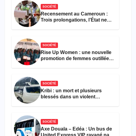
SOCIÉTÉ
Recensement au Cameroun :
Trois prolongations, l’État ne
parvient toujours pas à achever
le comptage de la population
SOCIÉTÉ
Rise Up Women : une nouvelle
promotion de femmes outillées
pour l’emploi et
l’entrepreneuriat
SOCIÉTÉ
Kribi : un mort et plusieurs
blessés dans un violent
accident près du port
SOCIÉTÉ
Axe Douala – Edéa : Un bus de
United Express VIP ravagé par