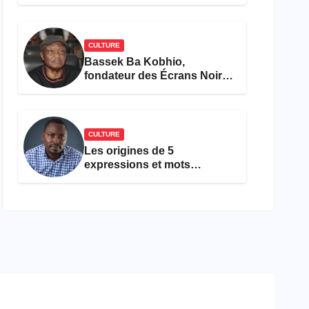
concours Miss Cameroun,
est décédée
CULTURE
Bassek Ba Kobhio,
fondateur des Écrans Noirs,
décède à 69 ans
CULTURE
Les origines de 5
expressions et mots
camfranglais à connaître en
2026