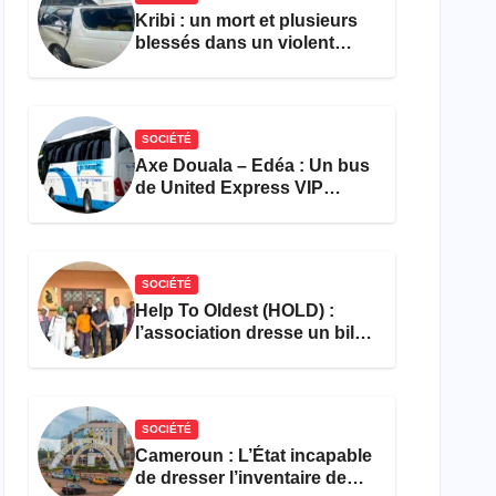
Kribi : un mort et plusieurs
blessés dans un violent
accident près du port
SOCIÉTÉ
Axe Douala – Edéa : Un bus
de United Express VIP
ravagé par les flammes à
Missole
SOCIÉTÉ
Help To Oldest (HOLD) :
l’association dresse un bilan
encourageant au premier
semestre de 2026
SOCIÉTÉ
Cameroun : L’État incapable
de dresser l’inventaire de