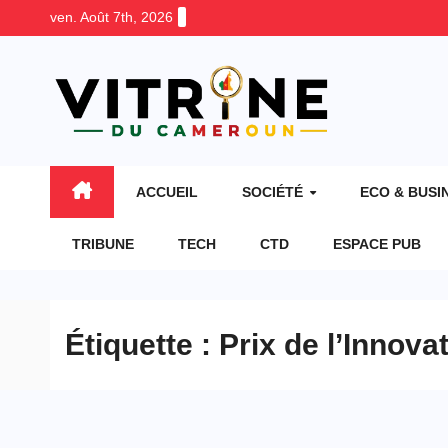
Skip
ven. Août 7th, 2026
to
content
ACCUEIL
SOCIÉTÉ
ECO & BUSI
TRIBUNE
TECH
CTD
ESPACE PUB
Étiquette :
Prix de l’Innova