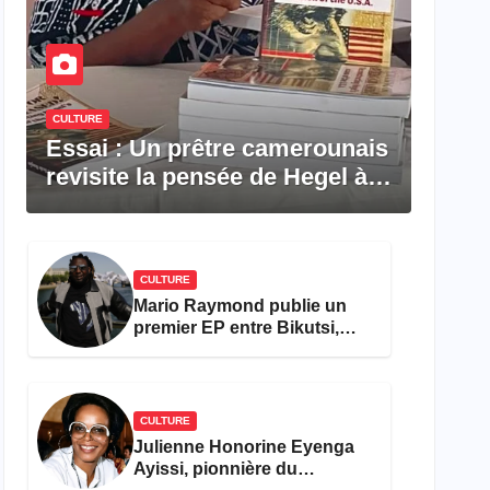
CULTURE
Essai : Un prêtre camerounais
revisite la pensée de Hegel à
travers le rêve américain
CULTURE
Mario Raymond publie un
premier EP entre Bikutsi,
R&B et pop française
CULTURE
Julienne Honorine Eyenga
Ayissi, pionnière du