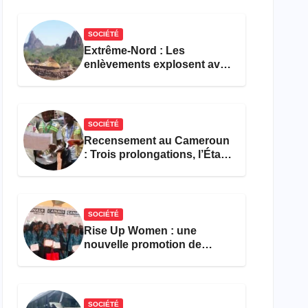
réforme des formations en
hôtellerie-restauration
SOCIÉTÉ
Extrême-Nord : Les
enlèvements explosent avec
308 victimes en trois mois
SOCIÉTÉ
Recensement au Cameroun
: Trois prolongations, l’État
ne parvient toujours pas à
achever le comptage de la
population
SOCIÉTÉ
Rise Up Women : une
nouvelle promotion de
femmes outillées pour
l’emploi et l’entrepreneuriat
SOCIÉTÉ