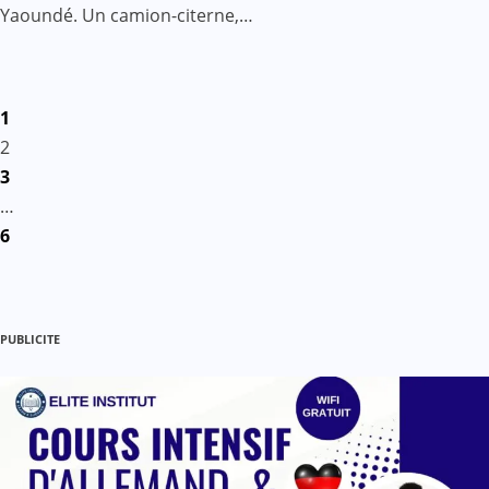
Yaoundé. Un camion-citerne,…
Pagination
1
des
2
3
publications
…
6
PUBLICITE