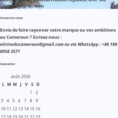
victimes en trois mois
Contactez-nous
Envie de faire rayonner votre marque ou vos ambitions
au Cameroun ? Ecrivez-nous :
vitrineducameroun@gmail.com ou via WhatsApp : +86 188
0958 3571
Calendrier
août 2026
L
M
M
J
V
S
D
1
2
3
4
5
6
7
8
9
10
11
12
13
14
15
16
17
18
19
20
21
22
23