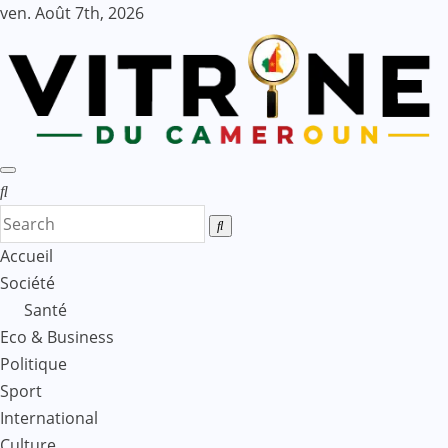
Skip
ven. Août 7th, 2026
to
content
Accueil
Société
Santé
Eco & Business
Politique
Sport
International
Culture