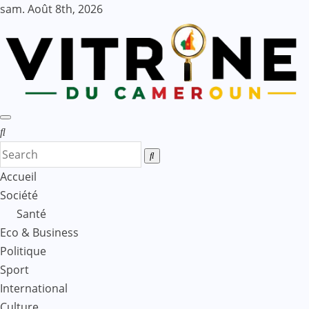
Skip
sam. Août 8th, 2026
to
content
Accueil
Société
Santé
Eco & Business
Politique
Sport
International
Culture