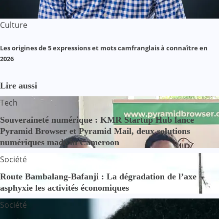
Culture
Les origines de 5 expressions et mots camfranglais à connaître en
2026
Lire aussi
Tech
Souveraineté numérique : KMR Startup Hub lance
Pyramid Browser et Pyramid Mail, deux solutions
numériques made in Cameroon
Société
Route Bambalang-Bafanji : La dégradation de l’axe
asphyxie les activités économiques
Société