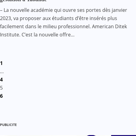
– La nouvelle académie qui ouvre ses portes dès janvier
2023, va proposer aux étudiants d’être insérés plus
facilement dans le milieu professionnel. American Ditek
Institute. C’est la nouvelle offre…
Pagination
1
des
…
4
publications
5
6
PUBLICITE