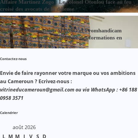
Affaire Martinez Zogo : Le colonel Otoulou face au feu
croisé des avocats de la défense
Société
Inclusion : l’association SOMSO et Promhandicam
militent en faveur d’une réforme des formations en
hôtellerie-restauration
Contactez-nous
Envie de faire rayonner votre marque ou vos ambitions
au Cameroun ? Ecrivez-nous :
vitrineducameroun@gmail.com ou via WhatsApp : +86 188
0958 3571
Calendrier
août 2026
L
M
M
J
V
S
D