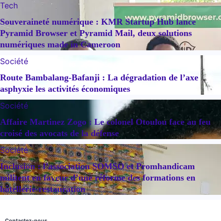
Tech
Souveraineté numérique : KMR Startup Hub lance
Pyramid Browser et Pyramid Mail, deux solutions
numériques made in Cameroon
Société
Route Bambalang-Bafanji : La dégradation de l’axe
asphyxie les activités économiques
Société
Affaire Martinez Zogo : Le colonel Otoulou face au feu
croisé des avocats de la défense
Société
Inclusion : l’association SOMSO et Promhandicam
militent en faveur d’une réforme des formations en
hôtellerie-restauration
Contactez-nous