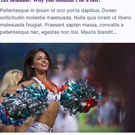
Tax deadline: Why you shouldn’t be a last?
Pellentesque in ipsum id orci porta dapibus. Donec
sollicitudin molestie malesuada. Nulla quis lorem ut libero
malesuada feugiat. Praesent sapien massa, convallis a
pellentesque nec, egestas non nisi. Mauris blandit…