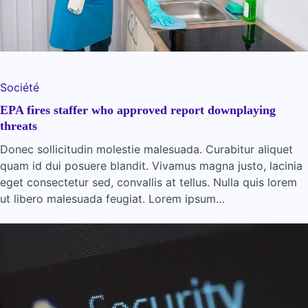
Société
EPA fires staffer who approved report downplaying
threats
Donec sollicitudin molestie malesuada. Curabitur aliquet
quam id dui posuere blandit. Vivamus magna justo, lacinia
eget consectetur sed, convallis at tellus. Nulla quis lorem
ut libero malesuada feugiat. Lorem ipsum…