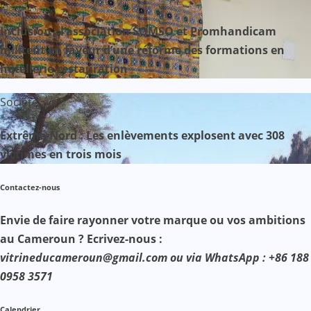
Inclusion : l’association SOMSO et Promhandicam
militent en faveur d’une réforme des formations en
hôtellerie-restauration
Société
Extrême-Nord : Les enlèvements explosent avec 308
victimes en trois mois
Contactez-nous
Envie de faire rayonner votre marque ou vos ambitions
au Cameroun ? Ecrivez-nous :
vitrineducameroun@gmail.com ou via WhatsApp : +86 188
0958 3571
Calendrier