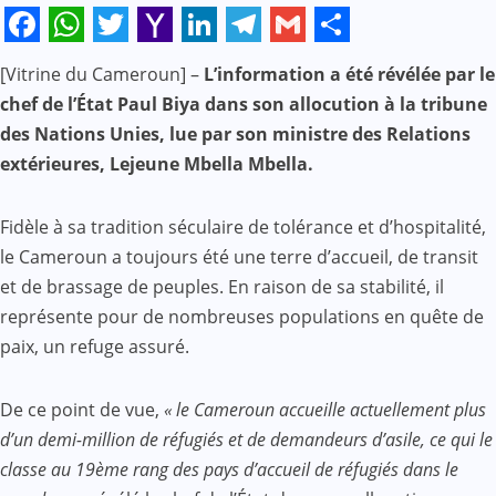
Facebook
WhatsApp
Twitter
Yahoo
LinkedIn
Telegram
Gmail
Share
[Vitrine du Cameroun] –
L’information a été révélée par le
Mail
chef de l’État Paul Biya dans son allocution à la tribune
des Nations Unies, lue par son ministre des Relations
extérieures, Lejeune Mbella Mbella.
Fidèle à sa tradition séculaire de tolérance et d’hospitalité,
le Cameroun a toujours été une terre d’accueil, de transit
et de brassage de peuples. En raison de sa stabilité, il
représente pour de nombreuses populations en quête de
paix, un refuge assuré.
De ce point de vue,
« le Cameroun accueille actuellement plus
d’un demi-million de réfugiés et de demandeurs d’asile, ce qui le
classe au 19ème rang des pays d’accueil de réfugiés dans le