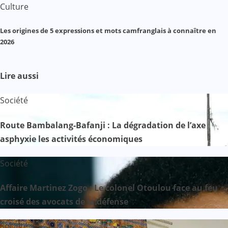
Culture
Les origines de 5 expressions et mots camfranglais à connaître en
2026
Lire aussi
Société
Route Bambalang-Bafanji : La dégradation de l’axe
asphyxie les activités économiques
Société
Affaire Martinez Zogo : Le colonel Otoulou face au feu
croisé des avocats de la défense
Société