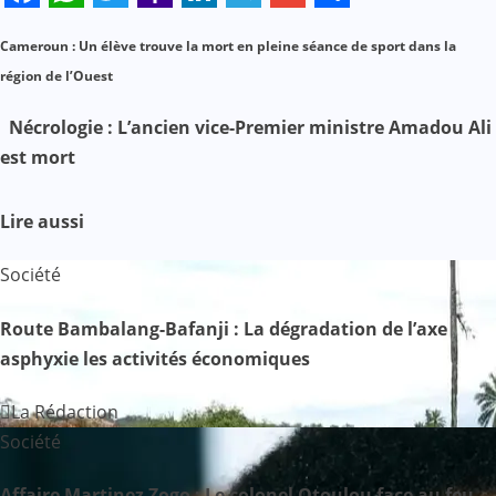
Facebook
WhatsApp
Twitter
Yahoo
LinkedIn
Telegram
Gmail
Share
Cameroun : Un élève trouve la mort en pleine séance de sport dans la
Mail
N
région de l’Ouest
a
Nécrologie : L’ancien vice-Premier ministre Amadou Ali
v
est mort
i
Lire aussi
g
Société
a
Route Bambalang-Bafanji : La dégradation de l’axe
t
asphyxie les activités économiques
i
La Rédaction
o
Société
n
Affaire Martinez Zogo : Le colonel Otoulou face au feu