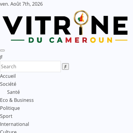
Skip
ven. Août 7th, 2026
to
content
Accueil
Société
Santé
Eco & Business
Politique
Sport
International
Culture