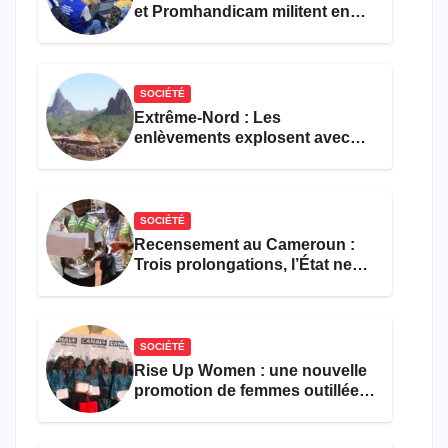
et Promhandicam militent en
faveur d’une réforme des
formations en hôtellerie-
restauration
SOCIÉTÉ
Extrême-Nord : Les
enlèvements explosent avec
308 victimes en trois mois
SOCIÉTÉ
Recensement au Cameroun :
Trois prolongations, l’État ne
parvient toujours pas à achever
le comptage de la population
SOCIÉTÉ
Rise Up Women : une nouvelle
promotion de femmes outillées
pour l’emploi et
l’entrepreneuriat