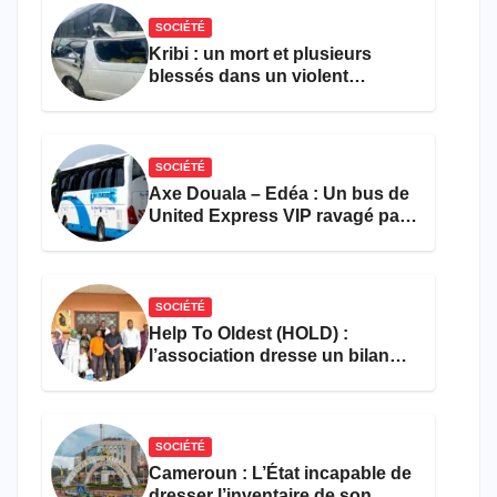
SOCIÉTÉ
Kribi : un mort et plusieurs
blessés dans un violent
accident près du port
SOCIÉTÉ
Axe Douala – Edéa : Un bus de
United Express VIP ravagé par
les flammes à Missole
SOCIÉTÉ
Help To Oldest (HOLD) :
l’association dresse un bilan
encourageant au premier
semestre de 2026
SOCIÉTÉ
Cameroun : L’État incapable de
dresser l’inventaire de son