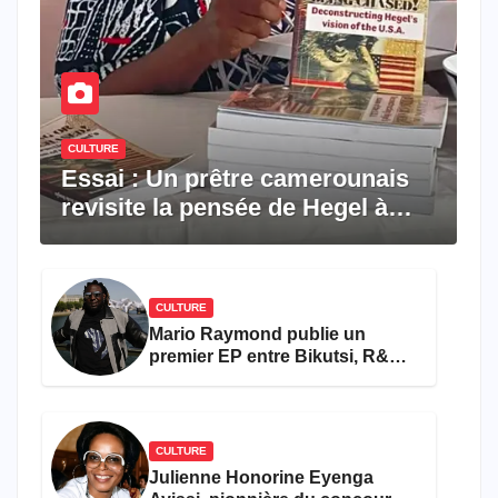
CULTURE
Essai : Un prêtre camerounais
revisite la pensée de Hegel à
travers le rêve américain
CULTURE
Mario Raymond publie un
premier EP entre Bikutsi, R&B
et pop française
CULTURE
Julienne Honorine Eyenga