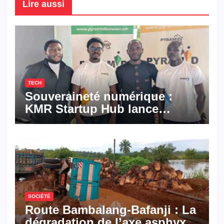
Lire aussi
TECH
Souveraineté numérique :
KMR Startup Hub lance
Pyramid Browser et Pyramid
Mail, deux solutions
numériques made in
Cameroon
SOCIÉTÉ
Route Bambalang-Bafanji : La
dégradation de l’axe asphyxie