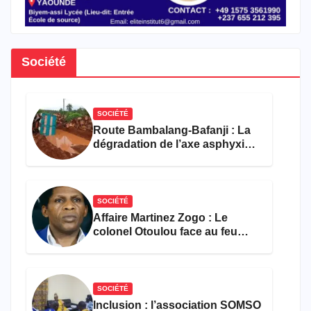
Société
SOCIÉTÉ
Route Bambalang-Bafanji : La
dégradation de l’axe asphyxie
les activités économiques
SOCIÉTÉ
Affaire Martinez Zogo : Le
colonel Otoulou face au feu
croisé des avocats de la
défense
SOCIÉTÉ
Inclusion : l’association SOMSO