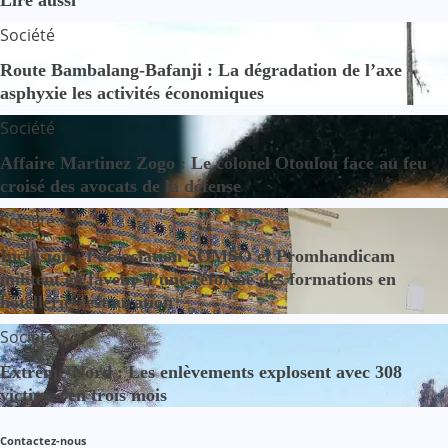
Société
Route Bambalang-Bafanji : La dégradation de l’axe
asphyxie les activités économiques
Société
Affaire Martinez Zogo : Le colonel Otoulou face au feu
croisé des avocats de la défense
Société
Inclusion : l’association SOMSO et Promhandicam
militent en faveur d’une réforme des formations en
hôtellerie-restauration
Société
Extrême-Nord : Les enlèvements explosent avec 308
victimes en trois mois
Contactez-nous