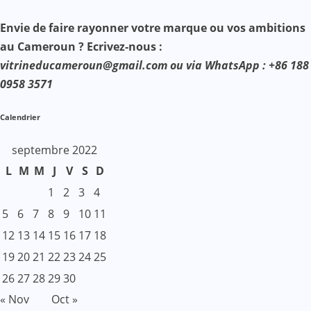
Envie de faire rayonner votre marque ou vos ambitions
au Cameroun ? Ecrivez-nous :
vitrineducameroun@gmail.com ou via WhatsApp : +86 188
0958 3571
Calendrier
septembre 2022
L
M
M
J
V
S
D
1
2
3
4
5
6
7
8
9
10
11
12
13
14
15
16
17
18
19
20
21
22
23
24
25
26
27
28
29
30
« Nov
Oct »