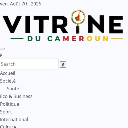
Skip
ven. Août 7th, 2026
to
content
Accueil
Société
Santé
Eco & Business
Politique
Sport
International
Culture