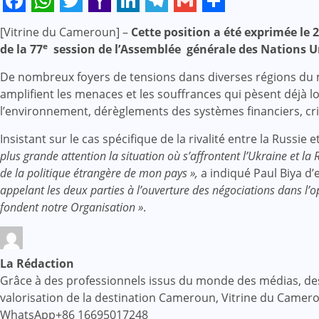
Facebook
WhatsApp
Twitter
Yahoo
LinkedIn
Telegram
Gmail
Share
[Vitrine du Cameroun] –
Cette position a été exprimée le 
Mail
e
de la 77
session de l’Assemblée générale des Nations U
De nombreux foyers de tensions dans diverses régions du mo
amplifient les menaces et les souffrances qui pèsent déjà l
l’environnement, dérèglements des systèmes financiers, cri
Insistant sur le cas spécifique de la rivalité entre la Russie 
plus grande attention la situation où s’affrontent l’Ukraine et l
de la politique étrangère de mon pays »,
a indiqué Paul Biya d’e
appelant les deux parties à l’ouverture des négociations dans l’
fondent notre Organisation »
.
La Rédaction
Grâce à des professionnels issus du monde des médias, des af
valorisation de la destination Cameroun, Vitrine du Came
WhatsApp+86 16695017248