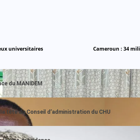
ux universitaires
Cameroun : 34 mil
dence du MANIDEM
la tête du Conseil d’administration du CHU