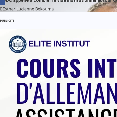
L’UDC appelle à combler le vide institutionnel autour d
Esther Lucienne Bekouma
PUBLICITE