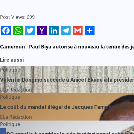
Post Views:
699
Facebook
WhatsApp
Twitter
Yahoo
LinkedIn
Telegram
Gmail
Share
Mail
Navigation
Cameroun : Paul Biya autorise à nouveau la tenue des je
de
Lire aussi
Politique
l’article
Valentin Dongmo succède à Anicet Ekane à la prési
La Rédaction
Politique
Le coût du mandat illégal de Jacques Fame Ndongo à 
La Rédaction
Politique