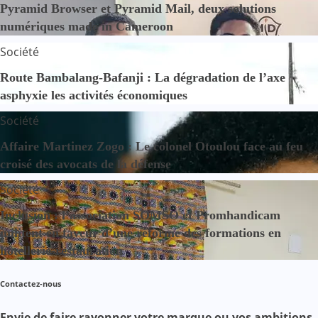
Pyramid Browser et Pyramid Mail, deux solutions
numériques made in Cameroon
Société
Route Bambalang-Bafanji : La dégradation de l’axe
asphyxie les activités économiques
Société
Affaire Martinez Zogo : Le colonel Otoulou face au feu
croisé des avocats de la défense
Société
Inclusion : l’association SOMSO et Promhandicam
militent en faveur d’une réforme des formations en
hôtellerie-restauration
Contactez-nous
Envie de faire rayonner votre marque ou vos ambitions