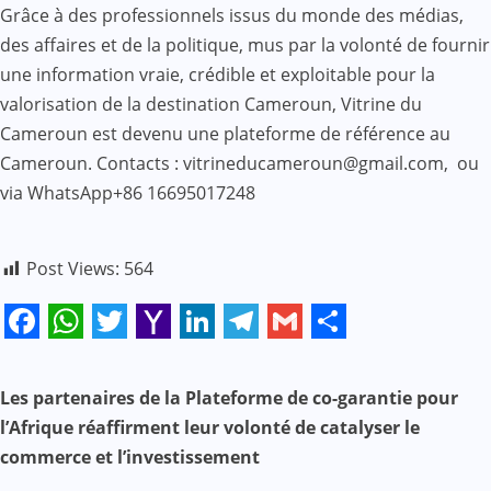
Grâce à des professionnels issus du monde des médias,
des affaires et de la politique, mus par la volonté de fournir
une information vraie, crédible et exploitable pour la
valorisation de la destination Cameroun, Vitrine du
Cameroun est devenu une plateforme de référence au
Cameroun. Contacts : vitrineducameroun@gmail.com, ou
via WhatsApp+86 16695017248
Post Views:
564
Facebook
WhatsApp
Twitter
Yahoo
LinkedIn
Telegram
Gmail
Share
Mail
N
Les partenaires de la Plateforme de co-garantie pour
l’Afrique réaffirment leur volonté de catalyser le
a
commerce et l’investissement
v