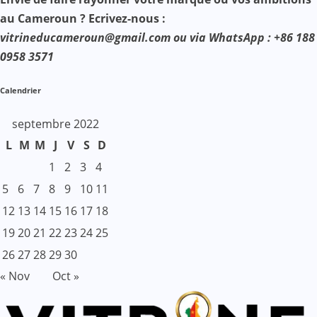
au Cameroun ? Ecrivez-nous :
vitrineducameroun@gmail.com ou via WhatsApp : +86 188
0958 3571
Calendrier
septembre 2022
L
M
M
J
V
S
D
1
2
3
4
5
6
7
8
9
10
11
12
13
14
15
16
17
18
19
20
21
22
23
24
25
26
27
28
29
30
« Nov
Oct »