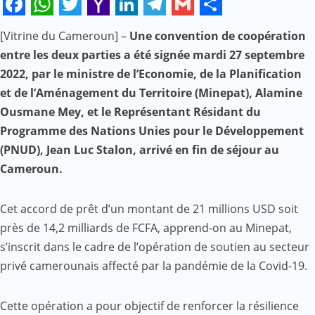
Facebook
WhatsApp
Twitter
Yahoo
LinkedIn
Telegram
Gmail
Share
[Vitrine du Cameroun] –
Une convention de coopération
Mail
entre les deux parties a été signée mardi 27 septembre
2022, par le ministre de l’Economie, de la Planification
et de l’Aménagement du Territoire (Minepat), Alamine
Ousmane Mey, et le Représentant Résidant du
Programme des Nations Unies pour le Développement
(PNUD), Jean Luc Stalon, arrivé en fin de séjour au
Cameroun.
Cet accord de prêt d’un montant de 21 millions USD soit
près de 14,2 milliards de FCFA, apprend-on au Minepat,
s’inscrit dans le cadre de l’opération de soutien au secteur
privé camerounais affecté par la pandémie de la Covid-19.
Cette opération a pour objectif de renforcer la résilience