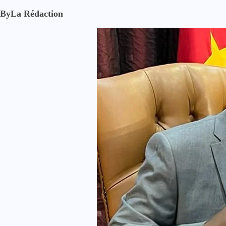
By
La Rédaction