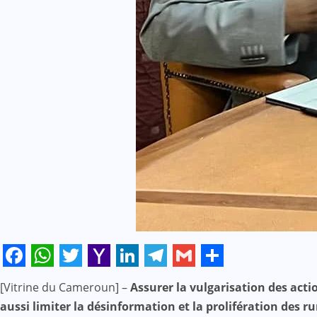
Facebook
WhatsApp
Twitter
Yahoo
LinkedIn
Telegram
Gmail
Share
[Vitrine du Cameroun] –
Assurer la vulgarisation des acti
Mail
aussi limiter la désinformation et la prolifération des 