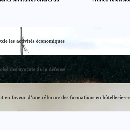
ie les activités économiques
oisé des avocats de la défense
 en faveur d’une réforme des formations en hôtellerie-re