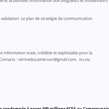
ble et accessible l’information aux blogueurs et influenceurs
la validation. Le plan de stratégie de communication
 information vraie, crédible et exploitable pour la
 Contacts : vitrineducameroun@gmail.com, ou via
on condamnée à payer 100 millions FCFA au Camerounais