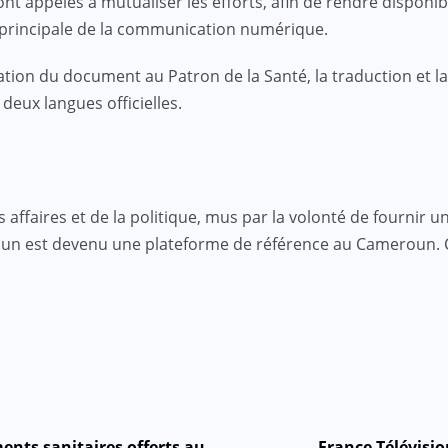
sont appelés à mutualiser les efforts, afin de rendre disponi
le principale de la communication numérique.
ntation du document au Patron de la Santé, la traduction et 
deux langues officielles.
faires et de la politique, mus par la volonté de fournir une
roun est devenu une plateforme de référence au Cameroun.
ments sanitaires offerts au
France Télévisi