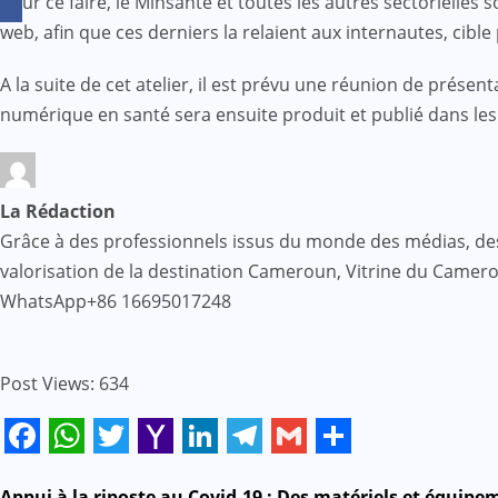
Pour ce faire, le Minsanté et toutes les autres sectorielles 
web, afin que ces derniers la relaient aux internautes, cib
A la suite de cet atelier, il est prévu une réunion de prése
numérique en santé sera ensuite produit et publié dans les 
La Rédaction
Grâce à des professionnels issus du monde des médias, des af
valorisation de la destination Cameroun, Vitrine du Came
WhatsApp+86 16695017248
Post Views:
634
Facebook
WhatsApp
Twitter
Yahoo
LinkedIn
Telegram
Gmail
Share
Appui à la riposte au Covid-19 : Des matériels et équipe