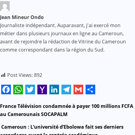
Jean Mineur Ondo
Journaliste indépendant. Auparavant, j'ai exercé mon
métier dans plusieurs journaux en ligne au Cameroun,
avant de rejoindre la rédaction de Vitrine du Cameroun
comme correspondant dans la région du Sud.
Post Views:
892
Facebook
WhatsApp
Twitter
Yahoo
LinkedIn
Telegram
Gmail
Share
Mail
N
France Télévision condamnée à payer 100 millions FCFA
au Camerounais SOCAPALM
a
Cameroun : L’université d’Ebolowa fait ses derniers
v
accordages avant la rentrée académique