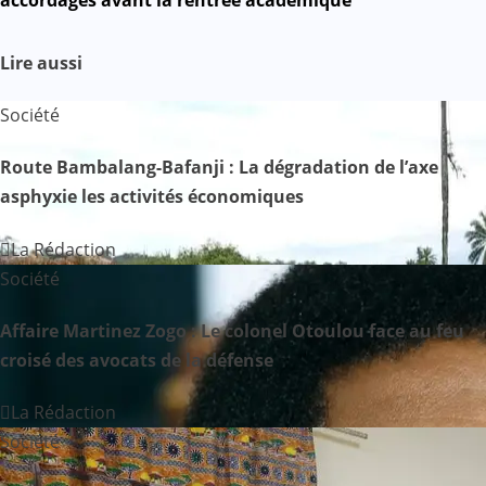
i
Lire aussi
g
Société
a
Route Bambalang-Bafanji : La dégradation de l’axe
t
asphyxie les activités économiques
i
La Rédaction
o
Société
n
Affaire Martinez Zogo : Le colonel Otoulou face au feu
d
croisé des avocats de la défense
e
La Rédaction
Société
l