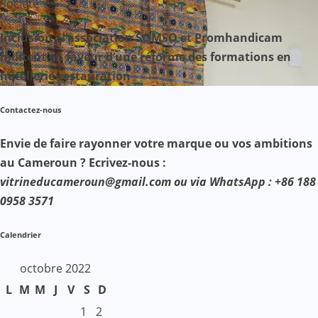
Société
Inclusion : l’association SOMSO et Promhandicam
militent en faveur d’une réforme des formations en
hôtellerie-restauration
Contactez-nous
Envie de faire rayonner votre marque ou vos ambitions
au Cameroun ? Ecrivez-nous :
vitrineducameroun@gmail.com ou via WhatsApp : +86 188
0958 3571
Calendrier
octobre 2022
L
M
M
J
V
S
D
1
2