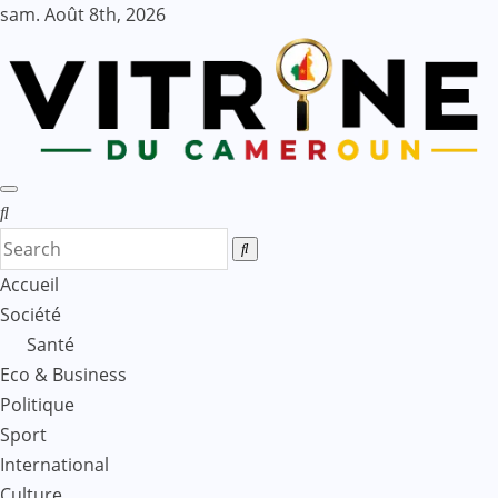
Skip
sam. Août 8th, 2026
to
content
Accueil
Société
Santé
Eco & Business
Politique
Sport
International
Culture