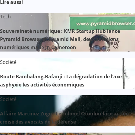
Lire aussi
Tech
Souveraineté numérique : KMR Startup Hub lance
Pyramid Browser et Pyramid Mail, deux solutions
numériques made in Cameroon
Société
Route Bambalang-Bafanji : La dégradation de l’axe
asphyxie les activités économiques
Société
Affaire Martinez Zogo : Le colonel Otoulou face au feu
croisé des avocats de la défense