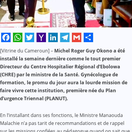
Facebook
WhatsApp
Twitter
Yahoo
LinkedIn
Telegram
Gmail
Share
[Vitrine du Cameroun] –
Michel Roger Guy Okono a été
Mail
installé la semaine dernière comme le tout premier
Directeur du Centre Hospitalier Régional d’Ebolowa
(CHRE) par le ministre de la Santé. Gynécologue de
formation, le promu du jour aura la lourde mission de
faire vivre cette institution, première née du Plan
d’urgence Triennal (PLANUT).
En l’installant dans ses fonctions, le Ministre Manaouda
Malachie n’a pas tarit de recommandations et de rappel
sur les missions confiées au pédagogue quand on sait que