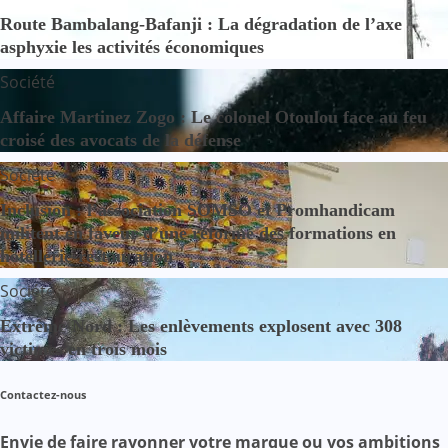
Route Bambalang-Bafanji : La dégradation de l’axe
asphyxie les activités économiques
Société
Affaire Martinez Zogo : Le colonel Otoulou face au feu
croisé des avocats de la défense
Société
Inclusion : l’association SOMSO et Promhandicam
militent en faveur d’une réforme des formations en
hôtellerie-restauration
Société
Extrême-Nord : Les enlèvements explosent avec 308
victimes en trois mois
Contactez-nous
Envie de faire rayonner votre marque ou vos ambitions