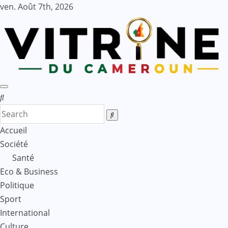
Skip
ven. Août 7th, 2026
to
content
Accueil
Société
Santé
Eco & Business
Politique
Sport
International
Culture